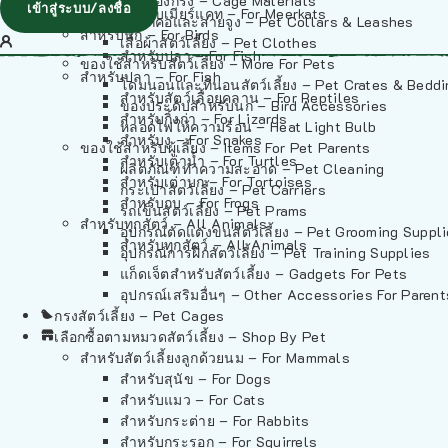
วัสดุรองกรง – Cage Materials
เข้าสู่ระบบ/ลงชื่อ
สำหรับเมียร์แคท – For Meerkats
ปลอกคอและสายจูง – Pet Collars & Leashes
สำหรับนก – For Birds
เสื้อผ้าสัตว์เลี้ยง – Pet Clothes
สำหรับปลา – For Fish
ของใช้สำหรับสัตว์เลี้ยง – More For Pets
สำหรับปลา – For Fish
โดมนอนและที่นอนสัตว์เลี้ยง – Pet Crates & Bedd
สำหรับสัตว์เลื้อยคลาน – For Reptiles
ของประดับสำหรับนก – Bird Accessories
สำหรับกิ้งก่า – For Lizards
หลอดไฟให้ความร้อน – Heat Light Bulb
สำหรับงู – For Snakes
ของใช้สำหรับผู้เลี้ยง – Items For Pet Parents
สำหรับเต่าน้ำ – For Turtles
ผลิตภัณฑ์ทำความสะอาด – Pet Cleaning
สำหรับเต่าบก – For Tortoises
กระเป๋าสัตว์เลี้ยง – Pet Carriers
สำหรับกบ – For Frogs
รถเข็นสัตว์เลี้ยง – Pet Prams
สำหรับทุกสัตว์ – All Animals
อุปกรณ์ตัดแต่งขนสัตว์เลี้ยง – Pet Grooming Suppl
สำหรับทุกสัตว์ – All Animals
อุปกรณ์การฝึกสัตว์เลี้ยง – Pet Training Supplies
แก็ดเจ็ตสำหรับสัตว์เลี้ยง – Gadgets For Pets
อุปกรณ์เสริมอื่นๆ – Other Accessories For Parent
กรงสัตว์เลี้ยง – Pet Cages
เลือกซื้อตามหมวดสัตว์เลี้ยง – Shop By Pet
สำหรับสัตว์เลี้ยงลูกด้วยนม – For Mammals
สำหรับสุนัข – For Dogs
สำหรับแมว – For Cats
สำหรับกระต่าย – For Rabbits
สำหรับกระรอก – For Squirrels