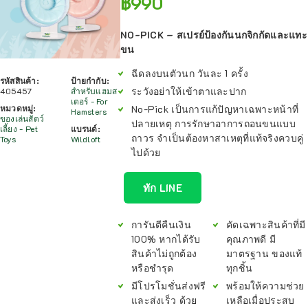
฿
990
NO-PICK – สเปรย์ป้องกันนกจิกกัดและแทะ
ขน
ฉีดลงบนตัวนก วันละ 1 ครั้ง
รหัสสินค้า:
ป้ายกำกับ:
ระวังอย่าให้เข้าตาและปาก
405457
สำหรับแฮมส
เตอร์ - For
No-Pick เป็นการแก้ปัญหาเฉพาะหน้าที่
หมวดหมู่:
Hamsters
ของเล่นสัตว์
ปลายเหตุ การรักษาอาการถอนขนแบบ
เลี้ยง - Pet
แบรนด์:
ถาวร จำเป็นต้องหาสาเหตุที่แท้จริงควบคู่
Toys
Wildloft
ไปด้วย
ทัก LINE
การันตีคืนเงิน
คัดเฉพาะสินค้าที่มี
100% หากได้รับ
คุณภาพดี มี
สินค้าไม่ถูกต้อง
มาตรฐาน ของแท้
หรือชำรุด
ทุกชิ้น
มีโปรโมชั่นส่งฟรี
พร้อมให้ความช่วย
และส่งเร็ว ด้วย
เหลือเมื่อประสบ