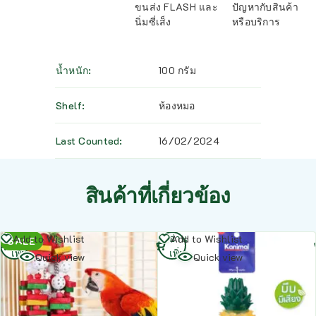
ขนส่ง FLASH และ
ปัญหากับสินค้า
นิ่มซี่เส็ง
หรือบริการ
น้ำหนัก
100 กรัม
Shelf
ห้องหมอ
Last Counted
16/02/2024
สินค้าที่เกี่ยวข้อง
อ่าน
อ่าน
Add to Wishlist
Add to Wishlist
SALE
เพิ่ม
เพิ่ม
Quick view
Quick view