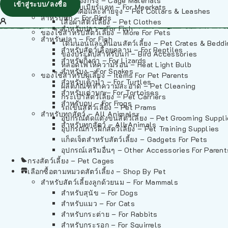
วัสดุรองกรง – Cage Materials
เข้าสู่ระบบ/ลงชื่อ
สำหรับเมียร์แคท – For Meerkats
ปลอกคอและสายจูง – Pet Collars & Leashes
สำหรับนก – For Birds
เสื้อผ้าสัตว์เลี้ยง – Pet Clothes
สำหรับปลา – For Fish
ของใช้สำหรับสัตว์เลี้ยง – More For Pets
สำหรับปลา – For Fish
โดมนอนและที่นอนสัตว์เลี้ยง – Pet Crates & Bedd
สำหรับสัตว์เลื้อยคลาน – For Reptiles
ของประดับสำหรับนก – Bird Accessories
สำหรับกิ้งก่า – For Lizards
หลอดไฟให้ความร้อน – Heat Light Bulb
สำหรับงู – For Snakes
ของใช้สำหรับผู้เลี้ยง – Items For Pet Parents
สำหรับเต่าน้ำ – For Turtles
ผลิตภัณฑ์ทำความสะอาด – Pet Cleaning
สำหรับเต่าบก – For Tortoises
กระเป๋าสัตว์เลี้ยง – Pet Carriers
สำหรับกบ – For Frogs
รถเข็นสัตว์เลี้ยง – Pet Prams
สำหรับทุกสัตว์ – All Animals
อุปกรณ์ตัดแต่งขนสัตว์เลี้ยง – Pet Grooming Suppl
สำหรับทุกสัตว์ – All Animals
อุปกรณ์การฝึกสัตว์เลี้ยง – Pet Training Supplies
แก็ดเจ็ตสำหรับสัตว์เลี้ยง – Gadgets For Pets
อุปกรณ์เสริมอื่นๆ – Other Accessories For Parent
กรงสัตว์เลี้ยง – Pet Cages
เลือกซื้อตามหมวดสัตว์เลี้ยง – Shop By Pet
สำหรับสัตว์เลี้ยงลูกด้วยนม – For Mammals
สำหรับสุนัข – For Dogs
สำหรับแมว – For Cats
สำหรับกระต่าย – For Rabbits
สำหรับกระรอก – For Squirrels