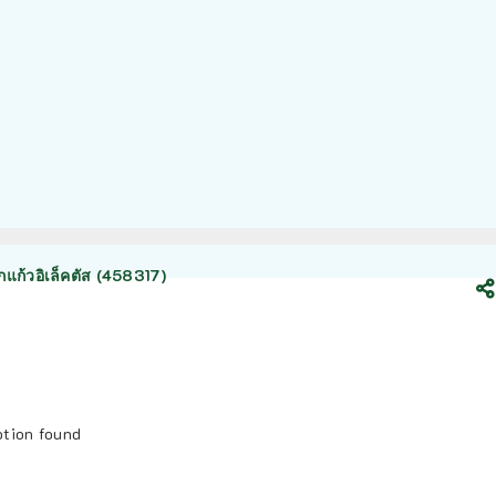
แก้วอิเล็คตัส (458317)
ption found