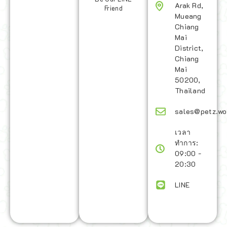
Arak Rd,
Friend
Mueang
Chiang
Mai
District,
Chiang
Mai
50200,
Thailand
sales@petz.wo
เวลา
ทำการ:
09:00 -
20:30
LINE