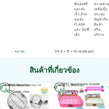
ชั่นส่งฟรี
ความช่วย
และส่ง
เหลือเมื่อ
เร็ว ด้วย
ประสบ
ขนส่ง
ปัญหากับ
FLASH
สินค้า
และ นิ่มซี่
หรือ
เส็ง
บริการ
ขนาด
24.5 × 15 × 15 เซนติเมตร
สินค้าที่เกี่ยวข้อง
อ่าน
อ่าน
Add to Wishlist
Add to Wishlist
เพิ่ม
เพิ่ม
Quick view
Quick view