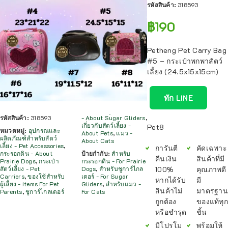
รหัสสินค้า:
318593
฿
190
Petheng Pet Carry Bag
#5 – กระเป๋าพกพาสัตว์
เลี้ยง (24.5x15x15cm)
ทัก LINE
รหัสสินค้า:
318593
- About Sugar Gliders
,
เกี่ยวกับสัตว์เลี้ยง -
Pet8
หมวดหมู่:
อุปกรณและ
About Pets
,
แมว -
ผลิตภัณฑ์สำหรับสัตว์
About Cats
เลี้ยง - Pet Accessories
,
การันตี
คัดเฉพาะ
กระรอกดิน - About
ป้ายกำกับ:
สำหรับ
คืนเงิน
สินค้าที่มี
Prairie Dogs
,
กระเป๋า
กระรอกดิน - For Prairie
100%
คุณภาพดี
สัตว์เลี้ยง - Pet
Dogs
,
สำหรับชูการ์ไกล
Carriers
,
ของใช้สำหรับ
เดอร์ - For Sugar
หากได้รับ
มี
ผู้เลี้ยง - Items For Pet
Gliders
,
สำหรับแมว -
สินค้าไม่
มาตรฐาน
Parents
,
ชูการ์ไกลเดอร์
For Cats
ถูกต้อง
ของแท้ทุก
หรือชำรุด
ชิ้น
มีโปรโม
พร้อมให้