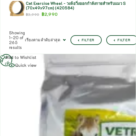
Cat Exercise Wheel - วงล้อวิ่งออกกำลังกายสำหรับแมว S
(70x49x97cm) (420584)
฿
2,990
฿
3,990
Showing
1–20 of
เรียงตามลำดับล่าสุด
FILTER
FILTER
265
results
อ่าน
Add to Wishlist
เพิ่ม
Quick view