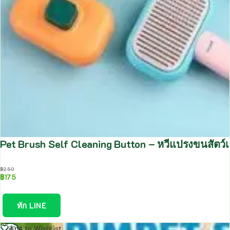
Pet Brush Self Cleaning Button – หวีแปรงขนสัตว์เ
฿
250
฿
175
ทัก LINE
อ่าน
Add to Wishlist