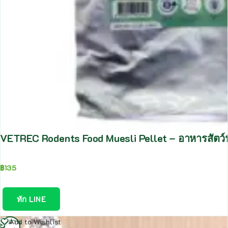
VETREC Rodents Food Muesli Pellet – อาหารสัตว์ฟั
฿
135
ทัก LINE
อ่าน
Add to Wishlist