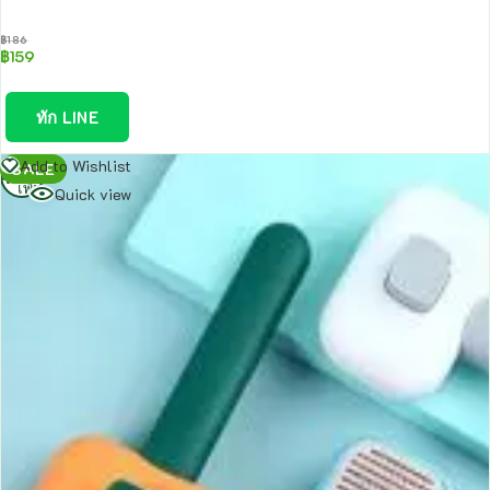
฿
186
฿
159
ทัก LINE
อ่าน
Add to Wishlist
SALE
เพิ่ม
Quick view