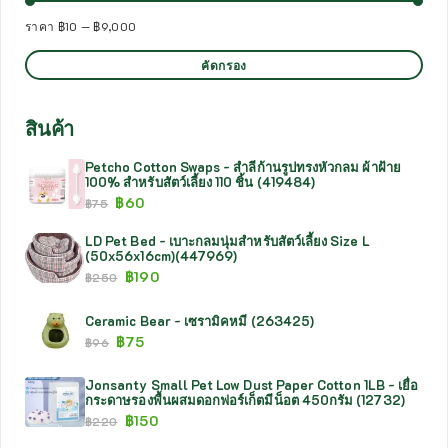
ราคา
฿10
—
฿9,000
คัดกรอง
สินค้า
Petcho Cotton Swaps - สำลีก้านรูปทรงหัวกลม ผ้าฝ้าย
100% สำหรับสัตว์เลี้ยง 110 ชิ้น (419484)
฿
60
฿
75
LD Pet Bed - เบาะกลมนุ่มสำหรับสัตว์เลี้ยง Size L
(50x56x16cm)(447969)
฿
190
฿
250
Ceramic Bear - เซรามิคหมี (263425)
฿
75
฿
96
Jonsanty Small Pet Low Dust Paper Cotton 1LB - เยื่อ
กระดาษรองพื้นผสมดอกฟอร์เก็ตมีน็อต 450กรัม (12732)
฿
150
฿
220