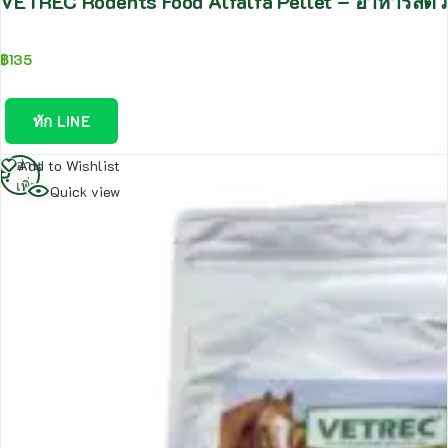
VETREC Rodents Food Alfalfa Pellet – อาหารสัตว์
฿
135
ทัก LINE
อ่าน
Add to Wishlist
เพิ่ม
Quick view