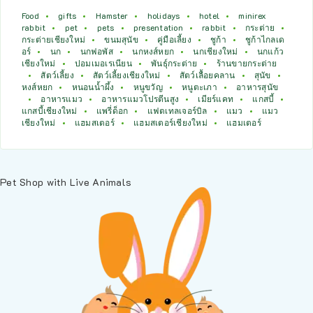
Food
gifts
Hamster
holidays
hotel
minirex
rabbit
pet
pets
presentation
rabbit
กระต่าย
กระต่ายเชียงใหม่
ขนมสุนัข
คู่มือเลี้ยง
ชูก้า
ชูก้าไกลเด
อร์
นก
นกฟอพัส
นกหงส์หยก
นกเชียงใหม่
นกแก้ว
เชียงใหม่
ปอมเมอเรเนียน
พันธุ์กระต่าย
ร้านขายกระต่าย
สัตว์เลี้ยง
สัตว์เลี้ยงเชียงใหม่
สัตว์เลื้อยคลาน
สุนัข
หงส์หยก
หนอนน้ำผึ้ง
หนูขวัญ
หนูตะเภา
อาหารสุนัข
อาหารแมว
อาหารแมวโปรตีนสูง
เมียร์แคท
แกสบี้
แกสบี้เชียงใหม่
แพรี่ด็อก
แฟตเทลเจอร์บิล
แมว
แมว
เชียงใหม่
แฮมสเตอร์
แฮมสเตอร์เชียงใหม่
แฮมเตอร์
Pet Shop with Live Animals