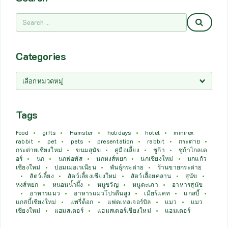
Categories
Tags
Food
gifts
Hamster
holidays
hotel
minirex
rabbit
pet
pets
presentation
rabbit
กระต่าย
กระต่ายเชียงใหม่
ขนมสุนัข
คู่มือเลี้ยง
ชูก้า
ชูก้าไกลเด
อร์
นก
นกฟอพัส
นกหงส์หยก
นกเชียงใหม่
นกแก้ว
เชียงใหม่
ปอมเมอเรเนียน
พันธุ์กระต่าย
ร้านขายกระต่าย
สัตว์เลี้ยง
สัตว์เลี้ยงเชียงใหม่
สัตว์เลื้อยคลาน
สุนัข
หงส์หยก
หนอนน้ำผึ้ง
หนูขวัญ
หนูตะเภา
อาหารสุนัข
อาหารแมว
อาหารแมวโปรตีนสูง
เมียร์แคท
แกสบี้
แกสบี้เชียงใหม่
แพรี่ด็อก
แฟตเทลเจอร์บิล
แมว
แมว
เชียงใหม่
แฮมสเตอร์
แฮมสเตอร์เชียงใหม่
แฮมเตอร์