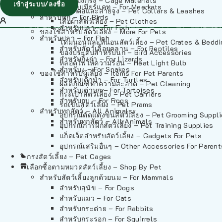
วัสดุรองกรง – Cage Materials
เข้าสู่ระบบ/ลงชื่อ
สำหรับเมียร์แคท – For Meerkats
ปลอกคอและสายจูง – Pet Collars & Leashes
สำหรับนก – For Birds
เสื้อผ้าสัตว์เลี้ยง – Pet Clothes
สำหรับปลา – For Fish
ของใช้สำหรับสัตว์เลี้ยง – More For Pets
สำหรับปลา – For Fish
โดมนอนและที่นอนสัตว์เลี้ยง – Pet Crates & Bedd
สำหรับสัตว์เลื้อยคลาน – For Reptiles
ของประดับสำหรับนก – Bird Accessories
สำหรับกิ้งก่า – For Lizards
หลอดไฟให้ความร้อน – Heat Light Bulb
สำหรับงู – For Snakes
ของใช้สำหรับผู้เลี้ยง – Items For Pet Parents
สำหรับเต่าน้ำ – For Turtles
ผลิตภัณฑ์ทำความสะอาด – Pet Cleaning
สำหรับเต่าบก – For Tortoises
กระเป๋าสัตว์เลี้ยง – Pet Carriers
สำหรับกบ – For Frogs
รถเข็นสัตว์เลี้ยง – Pet Prams
สำหรับทุกสัตว์ – All Animals
อุปกรณ์ตัดแต่งขนสัตว์เลี้ยง – Pet Grooming Suppl
สำหรับทุกสัตว์ – All Animals
อุปกรณ์การฝึกสัตว์เลี้ยง – Pet Training Supplies
แก็ดเจ็ตสำหรับสัตว์เลี้ยง – Gadgets For Pets
อุปกรณ์เสริมอื่นๆ – Other Accessories For Parent
กรงสัตว์เลี้ยง – Pet Cages
เลือกซื้อตามหมวดสัตว์เลี้ยง – Shop By Pet
สำหรับสัตว์เลี้ยงลูกด้วยนม – For Mammals
สำหรับสุนัข – For Dogs
สำหรับแมว – For Cats
สำหรับกระต่าย – For Rabbits
สำหรับกระรอก – For Squirrels