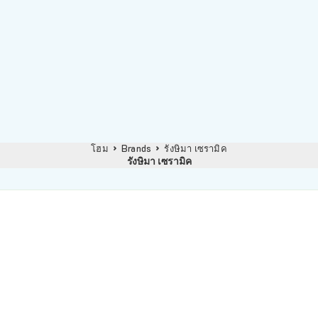
โฮม
Brands
รังษิมา เซรามิค
รังษิมา เซรามิค