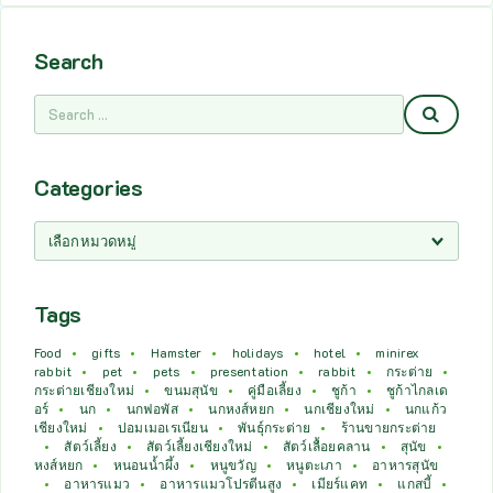
Search
Categories
Tags
Food
gifts
Hamster
holidays
hotel
minirex
rabbit
pet
pets
presentation
rabbit
กระต่าย
กระต่ายเชียงใหม่
ขนมสุนัข
คู่มือเลี้ยง
ชูก้า
ชูก้าไกลเด
อร์
นก
นกฟอพัส
นกหงส์หยก
นกเชียงใหม่
นกแก้ว
เชียงใหม่
ปอมเมอเรเนียน
พันธุ์กระต่าย
ร้านขายกระต่าย
สัตว์เลี้ยง
สัตว์เลี้ยงเชียงใหม่
สัตว์เลื้อยคลาน
สุนัข
หงส์หยก
หนอนน้ำผึ้ง
หนูขวัญ
หนูตะเภา
อาหารสุนัข
อาหารแมว
อาหารแมวโปรตีนสูง
เมียร์แคท
แกสบี้