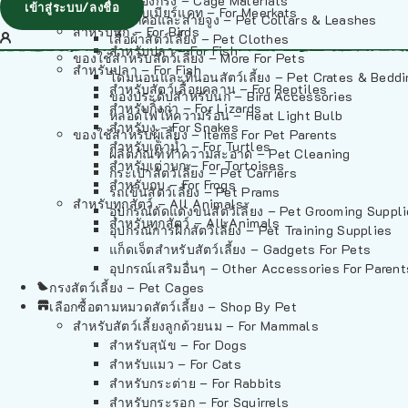
วัสดุรองกรง – Cage Materials
เข้าสู่ระบบ/ลงชื่อ
สำหรับเมียร์แคท – For Meerkats
ปลอกคอและสายจูง – Pet Collars & Leashes
สำหรับนก – For Birds
เสื้อผ้าสัตว์เลี้ยง – Pet Clothes
สำหรับปลา – For Fish
ของใช้สำหรับสัตว์เลี้ยง – More For Pets
สำหรับปลา – For Fish
โดมนอนและที่นอนสัตว์เลี้ยง – Pet Crates & Bedd
สำหรับสัตว์เลื้อยคลาน – For Reptiles
ของประดับสำหรับนก – Bird Accessories
สำหรับกิ้งก่า – For Lizards
หลอดไฟให้ความร้อน – Heat Light Bulb
สำหรับงู – For Snakes
ของใช้สำหรับผู้เลี้ยง – Items For Pet Parents
สำหรับเต่าน้ำ – For Turtles
ผลิตภัณฑ์ทำความสะอาด – Pet Cleaning
สำหรับเต่าบก – For Tortoises
กระเป๋าสัตว์เลี้ยง – Pet Carriers
สำหรับกบ – For Frogs
รถเข็นสัตว์เลี้ยง – Pet Prams
สำหรับทุกสัตว์ – All Animals
อุปกรณ์ตัดแต่งขนสัตว์เลี้ยง – Pet Grooming Suppl
สำหรับทุกสัตว์ – All Animals
อุปกรณ์การฝึกสัตว์เลี้ยง – Pet Training Supplies
แก็ดเจ็ตสำหรับสัตว์เลี้ยง – Gadgets For Pets
อุปกรณ์เสริมอื่นๆ – Other Accessories For Parent
กรงสัตว์เลี้ยง – Pet Cages
เลือกซื้อตามหมวดสัตว์เลี้ยง – Shop By Pet
สำหรับสัตว์เลี้ยงลูกด้วยนม – For Mammals
สำหรับสุนัข – For Dogs
สำหรับแมว – For Cats
สำหรับกระต่าย – For Rabbits
สำหรับกระรอก – For Squirrels