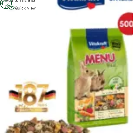
Add to Wishlist
เพิ่ม
Quick view