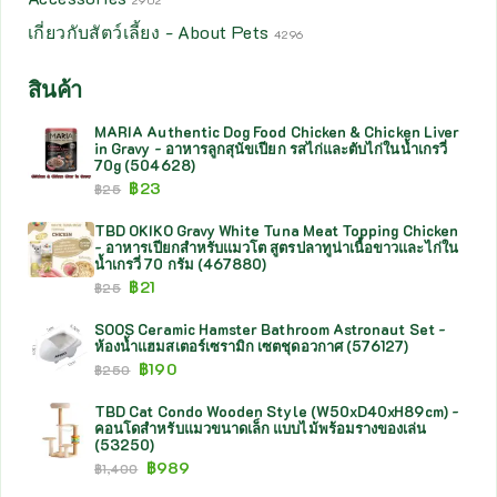
2902
เกี่ยวกับสัตว์เลี้ยง - About Pets
4296
สินค้า
MARIA Authentic Dog Food Chicken & Chicken Liver
in Gravy - อาหารลูกสุนัขเปียก รสไก่และตับไก่ในน้ำเกรวี่
70g (504628)
฿
23
฿
25
TBD OKIKO Gravy White Tuna Meat Topping Chicken
- อาหารเปียกสำหรับแมวโต สูตรปลาทูน่าเนื้อขาวและไก่ใน
น้ำเกรวี่ 70 กรัม (467880)
฿
21
฿
25
SOOS Ceramic Hamster Bathroom Astronaut Set -
ห้องน้ำแฮมสเตอร์เซรามิก เซตชุดอวกาศ (576127)
฿
190
฿
250
TBD Cat Condo Wooden Style (W50xD40xH89cm) -
คอนโดสำหรับแมวขนาดเล็ก แบบไม้พร้อมรางของเล่น
(53250)
฿
989
฿
1,400