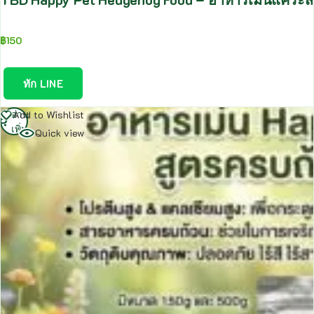
฿
150
ทัก LINE
อ่าน
Add to Wishlist
เพิ่ม
Quick view