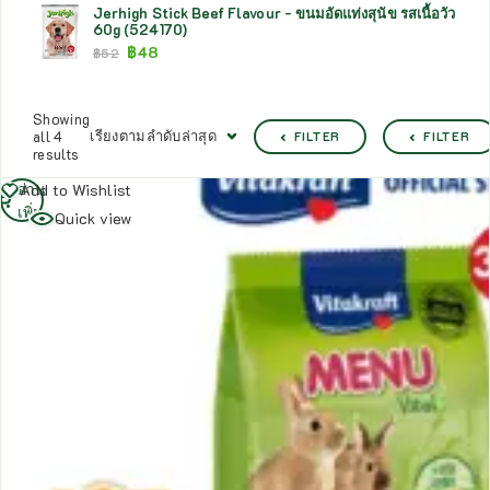
Jerhigh Stick Beef Flavour - ขนมอัดแท่งสุนัข รสเนื้อวัว
60g (524170)
฿
48
฿
52
Showing
เรียงตามลำดับล่าสุด
all 4
FILTER
FILTER
results
อ่าน
Add to Wishlist
เพิ่ม
Quick view