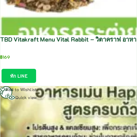
TBD Vitakraft Menu Vital Rabbit – วิตาคราฟ อา
฿
169
ทัก LINE
อ่าน
Add to Wishlist
เพิ่ม
Quick view