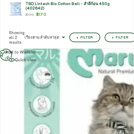
TBD Lintech Bio Cotton Ball - สำลีก้อน 450g
(402842)
฿
170
฿
190
Showing
เรียงตามลำดับล่าสุด
all 2
FILTER
FILTER
results
อ่าน
Add to Wishlist
เพิ่ม
Quick view