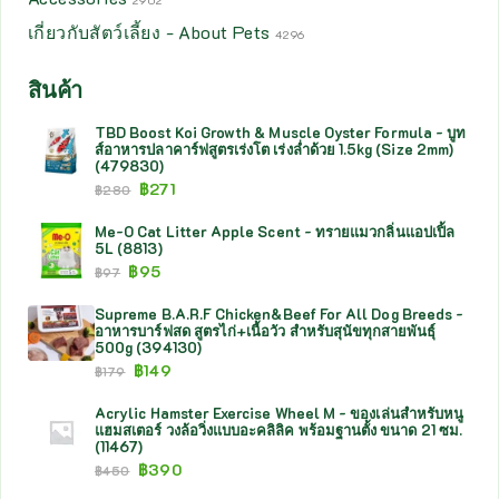
2902
เกี่ยวกับสัตว์เลี้ยง - About Pets
4296
สินค้า
TBD Boost Koi Growth & Muscle Oyster Formula - บูท
ส์อาหารปลาคาร์ฟสูตรเร่งโต เร่งล่ำด้วย 1.5kg (Size 2mm)
(479830)
฿
271
฿
280
Me-O Cat Litter Apple Scent - ทรายแมวกลิ่นแอปเปิ้ล
5L (8813)
฿
95
฿
97
Supreme B.A.R.F Chicken&Beef For All Dog Breeds -
อาหารบาร์ฟสด สูตรไก่+เนื้อวัว สำหรับสุนัขทุกสายพันธุ์
500g (394130)
฿
149
฿
179
Acrylic Hamster Exercise Wheel M - ของเล่นสำหรับหนู
แฮมสเตอร์ วงล้อวิ่งแบบอะคลิลิค พร้อมฐานตั้ง ขนาด 21 ซม.
(11467)
฿
390
฿
450