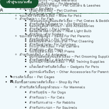
วัสดุรองกรง – Cage Materials
เข้าสู่ระบบ/ลงชื่อ
สำหรับเมียร์แคท – For Meerkats
ปลอกคอและสายจูง – Pet Collars & Leashes
สำหรับนก – For Birds
เสื้อผ้าสัตว์เลี้ยง – Pet Clothes
สำหรับปลา – For Fish
ของใช้สำหรับสัตว์เลี้ยง – More For Pets
สำหรับปลา – For Fish
โดมนอนและที่นอนสัตว์เลี้ยง – Pet Crates & Bedd
สำหรับสัตว์เลื้อยคลาน – For Reptiles
ของประดับสำหรับนก – Bird Accessories
สำหรับกิ้งก่า – For Lizards
หลอดไฟให้ความร้อน – Heat Light Bulb
สำหรับงู – For Snakes
ของใช้สำหรับผู้เลี้ยง – Items For Pet Parents
สำหรับเต่าน้ำ – For Turtles
ผลิตภัณฑ์ทำความสะอาด – Pet Cleaning
สำหรับเต่าบก – For Tortoises
กระเป๋าสัตว์เลี้ยง – Pet Carriers
สำหรับกบ – For Frogs
รถเข็นสัตว์เลี้ยง – Pet Prams
สำหรับทุกสัตว์ – All Animals
อุปกรณ์ตัดแต่งขนสัตว์เลี้ยง – Pet Grooming Suppl
สำหรับทุกสัตว์ – All Animals
อุปกรณ์การฝึกสัตว์เลี้ยง – Pet Training Supplies
แก็ดเจ็ตสำหรับสัตว์เลี้ยง – Gadgets For Pets
อุปกรณ์เสริมอื่นๆ – Other Accessories For Parent
กรงสัตว์เลี้ยง – Pet Cages
เลือกซื้อตามหมวดสัตว์เลี้ยง – Shop By Pet
สำหรับสัตว์เลี้ยงลูกด้วยนม – For Mammals
สำหรับสุนัข – For Dogs
สำหรับแมว – For Cats
สำหรับกระต่าย – For Rabbits
สำหรับกระรอก – For Squirrels