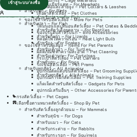
วัสดุรองกรง – Cage Materials
เข้าสู่ระบบ/ลงชื่อ
สำหรับเมียร์แคท – For Meerkats
ปลอกคอและสายจูง – Pet Collars & Leashes
สำหรับนก – For Birds
เสื้อผ้าสัตว์เลี้ยง – Pet Clothes
สำหรับปลา – For Fish
ของใช้สำหรับสัตว์เลี้ยง – More For Pets
สำหรับปลา – For Fish
โดมนอนและที่นอนสัตว์เลี้ยง – Pet Crates & Bedd
สำหรับสัตว์เลื้อยคลาน – For Reptiles
ของประดับสำหรับนก – Bird Accessories
สำหรับกิ้งก่า – For Lizards
หลอดไฟให้ความร้อน – Heat Light Bulb
สำหรับงู – For Snakes
ของใช้สำหรับผู้เลี้ยง – Items For Pet Parents
สำหรับเต่าน้ำ – For Turtles
ผลิตภัณฑ์ทำความสะอาด – Pet Cleaning
สำหรับเต่าบก – For Tortoises
กระเป๋าสัตว์เลี้ยง – Pet Carriers
สำหรับกบ – For Frogs
รถเข็นสัตว์เลี้ยง – Pet Prams
สำหรับทุกสัตว์ – All Animals
อุปกรณ์ตัดแต่งขนสัตว์เลี้ยง – Pet Grooming Suppl
สำหรับทุกสัตว์ – All Animals
อุปกรณ์การฝึกสัตว์เลี้ยง – Pet Training Supplies
แก็ดเจ็ตสำหรับสัตว์เลี้ยง – Gadgets For Pets
อุปกรณ์เสริมอื่นๆ – Other Accessories For Parent
กรงสัตว์เลี้ยง – Pet Cages
เลือกซื้อตามหมวดสัตว์เลี้ยง – Shop By Pet
สำหรับสัตว์เลี้ยงลูกด้วยนม – For Mammals
สำหรับสุนัข – For Dogs
สำหรับแมว – For Cats
สำหรับกระต่าย – For Rabbits
สำหรับกระรอก – For Squirrels