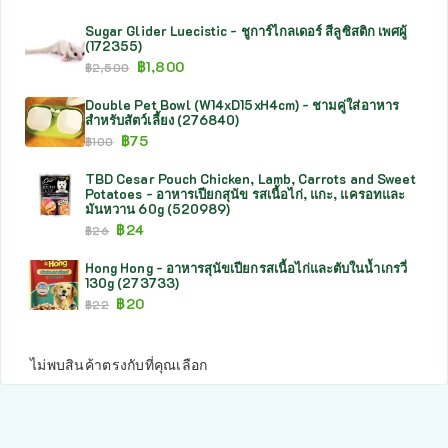
Sugar Glider Luecistic - ชูการ์ไกลเดอร์ สีลูซิสติก เพศผู้
(172355)
฿
1,800
฿
2,500
Double Pet Bowl (W14xD15xH4cm) - ชามคู่ใส่อาหาร
สำหรับสัตว์เลี้ยง (276840)
฿
75
฿
100
TBD Cesar Pouch Chicken, Lamb, Carrots and Sweet
Potatoes - อาหารเปียกสุนัข รสเนื้อไก่, แกะ, แครอทและ
มันหวาน 60g (520989)
฿
24
฿
26
Hong Hong - อาหารสุนัขเปียกรสเนื้อไก่และตับในน้ำเกรวี่
130g (273733)
฿
20
฿
22
ไม่พบสินค้าตรงกับที่คุณเลือก