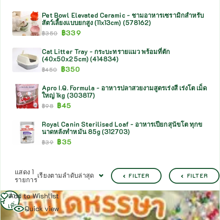
Pet Bowl Elevated Ceramic - ชามอาหารเซรามิกสำหรับ
สัตว์เลี้ยงแบบยกสูง (11x13cm) (578162)
฿
339
฿
350
Cat Litter Tray - กระบะทรายแมว พร้อมที่ตัก
(40x50x25cm) (414834)
฿
350
฿
450
Apro I.Q. Formula - อาหารปลาสวยงามสูตรเร่งสี เร่งโต เม็ด
ใหญ่ 1kg (303817)
฿
45
฿
98
Royal Canin Sterilised Loaf - อาหารเปียกสุนัขโต ทุกข
นาดหลังทำหมัน 85g (312703)
฿
35
฿
39
แสดง 1
เรียงตามลำดับล่าสุด
FILTER
FILTER
รายการ
อ่าน
Add to Wishlist
เพิ่ม
Quick view