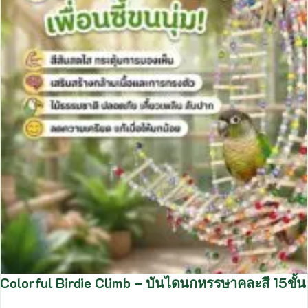
Colorful Birdie Climb – บันไดนกหรรษาคละสี 15ขั้