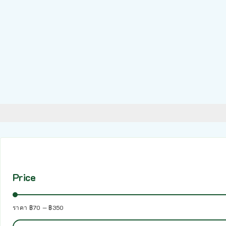
Price
ราคา
฿70
—
฿350