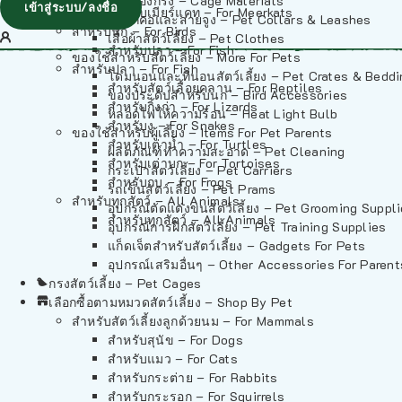
วัสดุรองกรง – Cage Materials
เข้าสู่ระบบ/ลงชื่อ
สำหรับเมียร์แคท – For Meerkats
ปลอกคอและสายจูง – Pet Collars & Leashes
สำหรับนก – For Birds
เสื้อผ้าสัตว์เลี้ยง – Pet Clothes
สำหรับปลา – For Fish
ของใช้สำหรับสัตว์เลี้ยง – More For Pets
สำหรับปลา – For Fish
โดมนอนและที่นอนสัตว์เลี้ยง – Pet Crates & Bedd
สำหรับสัตว์เลื้อยคลาน – For Reptiles
ของประดับสำหรับนก – Bird Accessories
สำหรับกิ้งก่า – For Lizards
หลอดไฟให้ความร้อน – Heat Light Bulb
สำหรับงู – For Snakes
ของใช้สำหรับผู้เลี้ยง – Items For Pet Parents
สำหรับเต่าน้ำ – For Turtles
ผลิตภัณฑ์ทำความสะอาด – Pet Cleaning
สำหรับเต่าบก – For Tortoises
กระเป๋าสัตว์เลี้ยง – Pet Carriers
สำหรับกบ – For Frogs
รถเข็นสัตว์เลี้ยง – Pet Prams
สำหรับทุกสัตว์ – All Animals
อุปกรณ์ตัดแต่งขนสัตว์เลี้ยง – Pet Grooming Suppl
สำหรับทุกสัตว์ – All Animals
อุปกรณ์การฝึกสัตว์เลี้ยง – Pet Training Supplies
แก็ดเจ็ตสำหรับสัตว์เลี้ยง – Gadgets For Pets
อุปกรณ์เสริมอื่นๆ – Other Accessories For Parent
กรงสัตว์เลี้ยง – Pet Cages
เลือกซื้อตามหมวดสัตว์เลี้ยง – Shop By Pet
สำหรับสัตว์เลี้ยงลูกด้วยนม – For Mammals
สำหรับสุนัข – For Dogs
สำหรับแมว – For Cats
สำหรับกระต่าย – For Rabbits
สำหรับกระรอก – For Squirrels