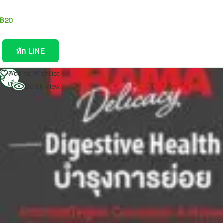
฿
20
ทัก LINE
อ่าน
Add to Wishlist
เพิ่ม
Quick view