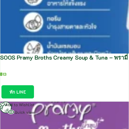
SOOS Pramy Broths Creamy Soup & Tuna – พรามี่ บ
฿
13
ทัก LINE
อ่าน
Add to Wishlist
เพิ่ม
Quick view