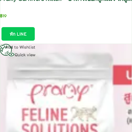
฿
19
ทัก LINE
อ่าน
Add to Wishlist
เพิ่ม
Quick view