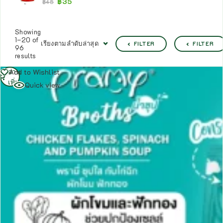
฿
35
฿
45
Showing
1–20 of
เรียงตามลำดับล่าสุด
FILTER
FILTER
96
results
อ่าน
Add to Wishlist
เพิ่ม
Quick view