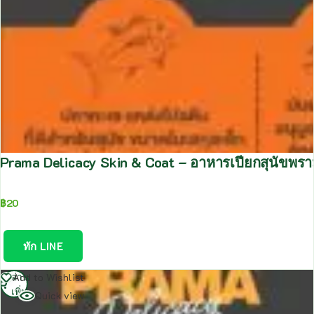
Prama Delicacy Skin & Coat – อาหารเปียกสุนัขพราม
฿
20
ทัก LINE
อ่าน
Add to Wishlist
เพิ่ม
Quick view