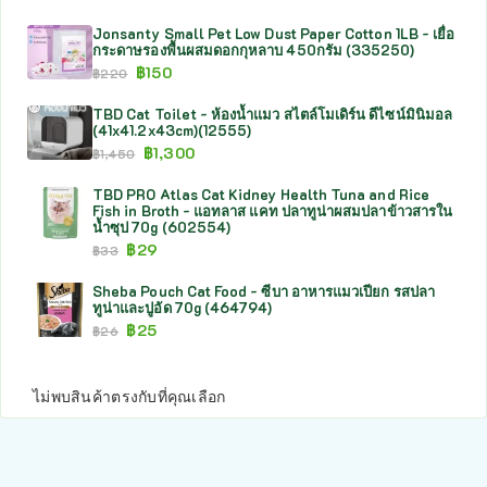
Jonsanty Small Pet Low Dust Paper Cotton 1LB - เยื่อ
กระดาษรองพื้นผสมดอกกุหลาบ 450กรัม (335250)
฿
150
฿
220
TBD Cat Toilet - ห้องน้ำแมว สไตล์โมเดิร์น ดีไซน์มินิมอล
(41x41.2x43cm)(12555)
฿
1,300
฿
1,450
TBD PRO Atlas Cat Kidney Health Tuna and Rice
Fish in Broth - แอทลาส แคท ปลาทูน่าผสมปลาข้าวสารใน
น้ำซุป 70g (602554)
฿
29
฿
33
Sheba Pouch Cat Food - ซีบา อาหารแมวเปียก รสปลา
ทูน่าและปูอัด 70g (464794)
฿
25
฿
26
ไม่พบสินค้าตรงกับที่คุณเลือก