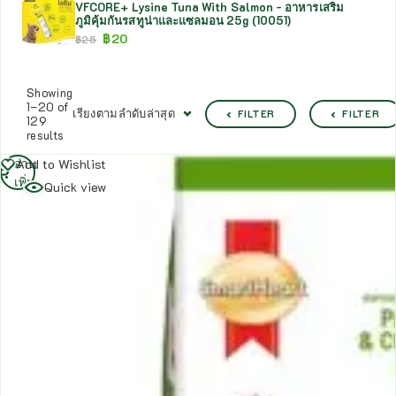
VFCORE+ Lysine Tuna With Salmon - อาหารเสริม
ภูมิคุ้มกันรสทูน่าและแซลมอน 25g (10051)
฿
20
฿
25
Showing
1–20 of
เรียงตามลำดับล่าสุด
FILTER
FILTER
129
results
อ่าน
Add to Wishlist
เพิ่ม
Quick view