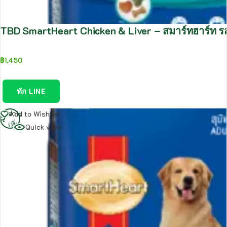
TBD SmartHeart Chicken & Liver – สมาร์ทฮาร์ท ร
฿
1,450
ทัก LINE
อ่าน
Add to Wishlist
เพิ่ม
Quick view