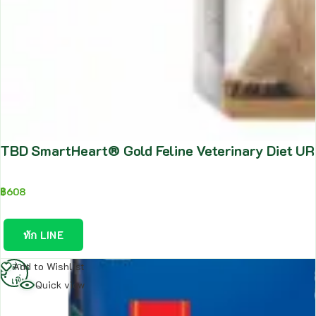
TBD SmartHeart® Gold Feline Veterinary Diet UR
฿
608
ทัก LINE
อ่าน
Add to Wishlist
เพิ่ม
Quick view