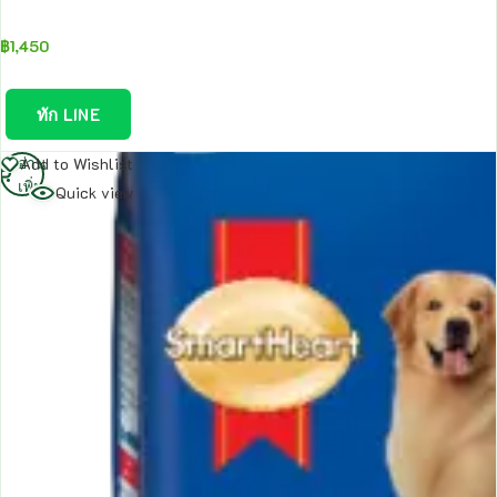
฿
1,450
ทัก LINE
อ่าน
Add to Wishlist
เพิ่ม
Quick view