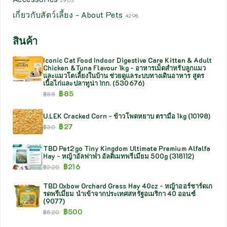
2903
เกี่ยวกับสัตว์เลี้ยง - About Pets
4298
สินค้า
Iconic Cat Food Indoor Digestive Care Kitten & Adult
Chicken &Tuna Flavour 1kg - อาหารเม็ดสำหรับลูกแมว
และแมวโตเลี้ยงในบ้าน ช่วยดูแลระบบทางเดินอาหาร สูตร
เนื้อไก่และปลาทูน่า 1กก. (530676)
฿
85
฿
88
U.LEK Cracked Corn - ข้าวโพดหยาบ ตรามือ 1kg (10198)
฿
27
฿
30
TBD Pet2go Tiny Kingdom Ultimate Premium Alfalfa
Hay - หญ้าอัลฟาฟ่า อัลติเมทพรีเมียม 500g (318112)
฿
216
฿
220
TBD Oxbow Orchard Grass Hay 40cz - หญ้าออร์ชาร์ดเก
รดพรีเมี่ยม นำเข้าจากประเทศสหรัฐอเมริกา 40 ออนซ์
(9077)
฿
500
฿
520