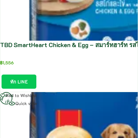
TBD SmartHeart Chicken & Egg – สมาร์ทฮาร์ท รส
฿
1,556
ทัก LINE
อ่าน
Add to Wishlist
เพิ่ม
Quick view