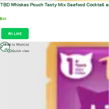
TBD Whiskas Pouch Tasty Mix Seafood Cocktail 
฿
24
ทัก LINE
อ่าน
Add to Wishlist
เพิ่ม
Quick view