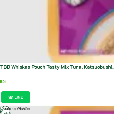
TBD Whiskas Pouch Tasty Mix Tuna, Katsuobushi, P
฿
24
ทัก LINE
อ่าน
Add to Wishlist
เพิ่ม