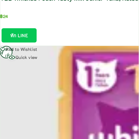
฿
24
ทัก LINE
อ่าน
Add to Wishlist
เพิ่ม
Quick view