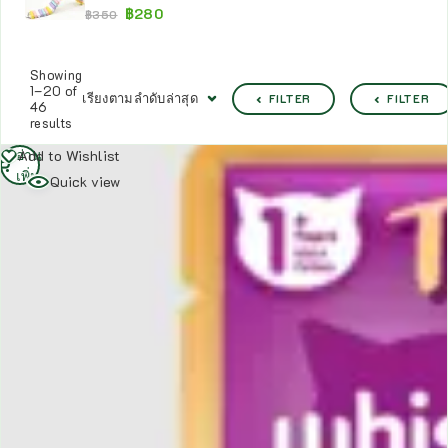
฿
280
฿
350
Showing
1–20 of
เรียงตามลำดับล่าสุด
FILTER
FILTER
46
results
อ่าน
Add to Wishlist
เพิ่ม
Quick view