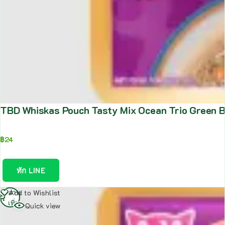
TBD Whiskas Pouch Tasty Mix Ocean Trio Green Be
฿
24
ทัก LINE
อ่าน
Add to Wishlist
เพิ่ม
Quick view