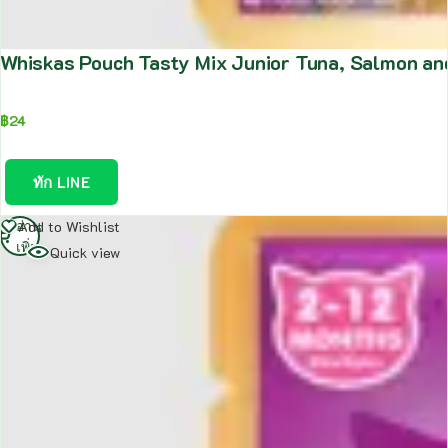
Whiskas Pouch Tasty Mix Junior Tuna, Salmon an
฿
24
ทัก LINE
อ่าน
Add to Wishlist
เพิ่ม
Quick view