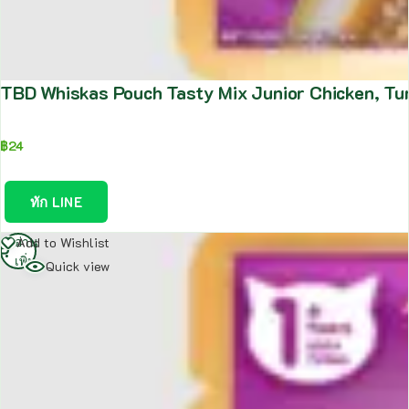
TBD Whiskas Pouch Tasty Mix Junior Chicken, Tuna
฿
24
ทัก LINE
อ่าน
Add to Wishlist
เพิ่ม
Quick view