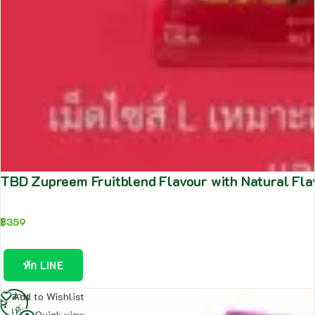
TBD Zupreem Fruitblend Flavour with Natural Fl
฿
359
ทัก LINE
อ่าน
Add to Wishlist
เพิ่ม
Quick view