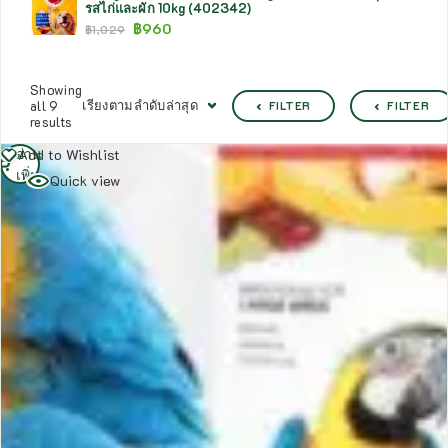
รสไก่และผัก 10kg (402342)
฿
960
฿
1,029
Showing
เรียงตามลำดับล่าสุด
all 9
FILTER
FILTER
results
อ่าน
Add to Wishlist
เพิ่ม
Quick view