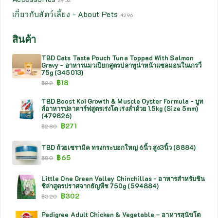
2902
เกี่ยวกับสัตว์เลี้ยง - About Pets
4296
สินค้า
TBD Cats Taste Pouch Tuna Topped With Salmon
Gravy - อาหารแมวเปียกสูตรปลาทูน่าหน้าแซลมอนในเกรวี่
75g (345013)
฿
18
฿
22
TBD Boost Koi Growth & Muscle Oyster Formula - บูท
ส์อาหารปลาคาร์ฟสูตรเร่งโต เร่งล่ำด้วย 1.5kg (Size 5mm)
(479826)
฿
271
฿
280
TBD ถ้วยเซรามิค ทรงกระบอกใหญ่ 6นิ้ว สูง3นิ้ว (8884)
฿
65
฿
80
Little One Green Valley Chinchillas - อาหารสำหรับชิน
ชิล่าสูตรปราศจากธัญพืช 750g (594884)
฿
302
฿
320
Pedigree Adult Chicken & Vegetable – อาหารสุนัขโต