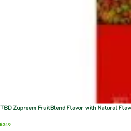
TBD Zupreem FruitBlend Flavor with Natural Flav
฿
349