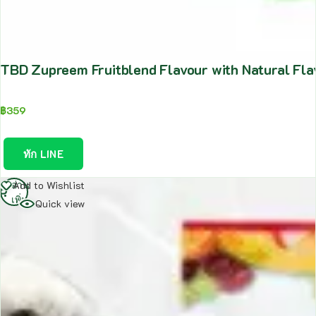
TBD Zupreem Fruitblend Flavour with Natural Fla
฿
359
ทัก LINE
อ่าน
Add to Wishlist
เพิ่ม
Quick view