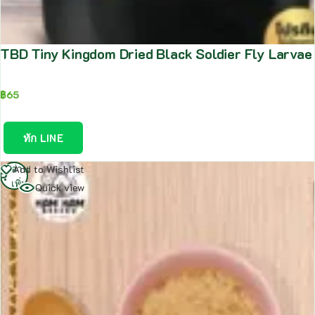
TBD Tiny Kingdom Dried Black Soldier Fly Larva
฿
65
ทัก LINE
อ่าน
Add to Wishlist
เพิ่ม
Quick view