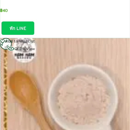
฿
40
ทัก LINE
อ่าน
Add to Wishlist
เพิ่ม
Quick view