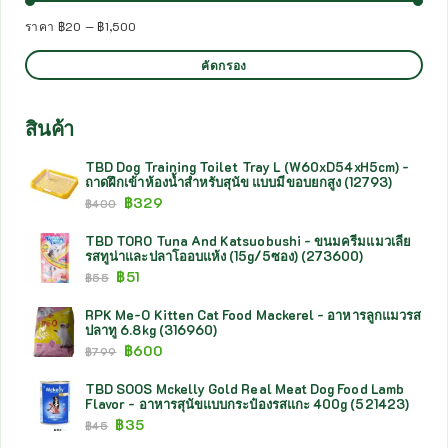
ราคา
฿20
—
฿1,500
คัดกรอง
สินค้า
TBD Dog Training Toilet Tray L (W60xD54xH5cm) -
ถาดฝึกเข้าห้องน้ำสำหรับสุนัข แบบมีขอบยกสูง (12793)
฿
329
฿
400
TBD TORO Tuna And Katsuobushi - ขนมครีมแมวเลีย
รสทูน่าและปลาโออบแห้ง (15g/5ซอง) (273600)
฿
51
฿
55
RPK Me-O Kitten Cat Food Mackerel - อาหารลูกแมวรส
ปลาทู 6.8kg (316960)
฿
600
฿
799
TBD SOOS Mckelly Gold Real Meat Dog Food Lamb
Flavor - อาหารสุนัขแบบกระป๋องรสแกะ 400g (521423)
฿
35
฿
45