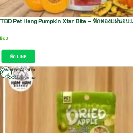
TBD Pet Heng Pumpkin Xter Bite – ฟักทองแผ่นอบ
฿
60
ทัก LINE
อ่าน
Add to Wishlist
เพิ่ม
Quick view