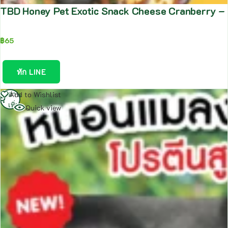
TBD Honey Pet Exotic Snack Cheese Cranberry – ข
฿
65
ทัก LINE
อ่าน
Add to Wishlist
เพิ่ม
Quick view