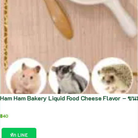
Ham Ham Bakery Liquid Food Cheese Flavor – ขนมส
฿
40
ทัก LINE