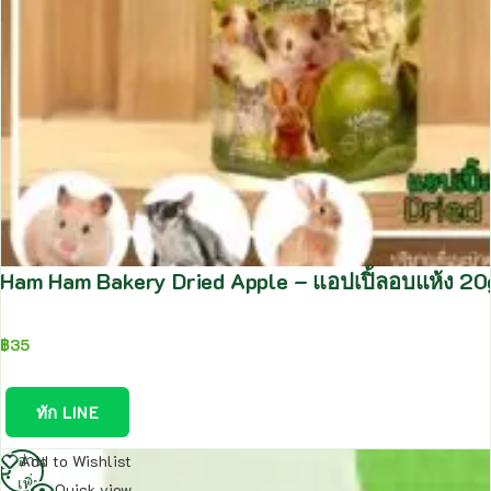
Ham Ham Bakery Dried Apple – แอปเปิ้ลอบแห้ง 2
฿
35
ทัก LINE
อ่าน
Add to Wishlist
เพิ่ม
Quick view