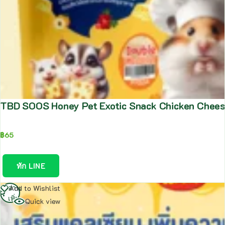
TBD SOOS Honey Pet Exotic Snack Chicken Cheese
฿
65
ทัก LINE
อ่าน
Add to Wishlist
เพิ่ม
Quick view