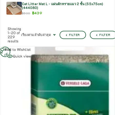
Cat Litter Mat L - แผ่นดักทรายแมว 2 ชั้น (55x75cm)
(444080)
฿
439
฿
500
Showing
1–20 of
เรียงตามลำดับล่าสุด
FILTER
FILTER
229
results
อ่าน
Add to Wishlist
เพิ่ม
Quick view