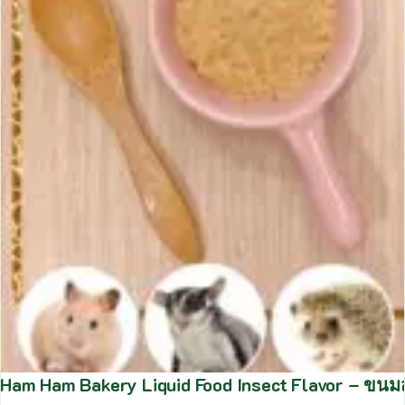
Ham Ham Bakery Liquid Food Insect Flavor – ขนมส