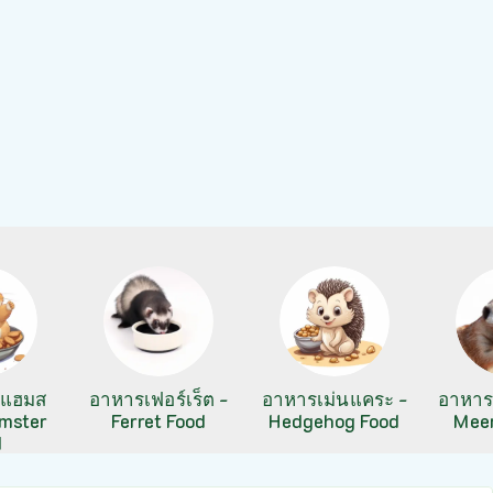
ูแฮมส
อาหารเฟอร์เร็ต -
อาหารเม่นแคระ -
อาหารเ
amster
Ferret Food
Hedgehog Food
Meer
d