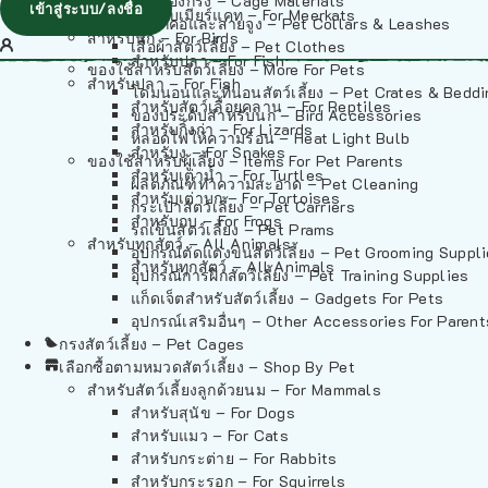
วัสดุรองกรง – Cage Materials
เข้าสู่ระบบ/ลงชื่อ
สำหรับเมียร์แคท – For Meerkats
ปลอกคอและสายจูง – Pet Collars & Leashes
สำหรับนก – For Birds
เสื้อผ้าสัตว์เลี้ยง – Pet Clothes
สำหรับปลา – For Fish
ของใช้สำหรับสัตว์เลี้ยง – More For Pets
สำหรับปลา – For Fish
โดมนอนและที่นอนสัตว์เลี้ยง – Pet Crates & Bedd
สำหรับสัตว์เลื้อยคลาน – For Reptiles
ของประดับสำหรับนก – Bird Accessories
สำหรับกิ้งก่า – For Lizards
หลอดไฟให้ความร้อน – Heat Light Bulb
สำหรับงู – For Snakes
ของใช้สำหรับผู้เลี้ยง – Items For Pet Parents
สำหรับเต่าน้ำ – For Turtles
ผลิตภัณฑ์ทำความสะอาด – Pet Cleaning
สำหรับเต่าบก – For Tortoises
กระเป๋าสัตว์เลี้ยง – Pet Carriers
สำหรับกบ – For Frogs
รถเข็นสัตว์เลี้ยง – Pet Prams
สำหรับทุกสัตว์ – All Animals
อุปกรณ์ตัดแต่งขนสัตว์เลี้ยง – Pet Grooming Suppl
สำหรับทุกสัตว์ – All Animals
อุปกรณ์การฝึกสัตว์เลี้ยง – Pet Training Supplies
แก็ดเจ็ตสำหรับสัตว์เลี้ยง – Gadgets For Pets
อุปกรณ์เสริมอื่นๆ – Other Accessories For Parent
กรงสัตว์เลี้ยง – Pet Cages
เลือกซื้อตามหมวดสัตว์เลี้ยง – Shop By Pet
สำหรับสัตว์เลี้ยงลูกด้วยนม – For Mammals
สำหรับสุนัข – For Dogs
สำหรับแมว – For Cats
สำหรับกระต่าย – For Rabbits
สำหรับกระรอก – For Squirrels