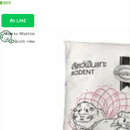
฿
399
ทัก LINE
อ่าน
Add to Wishlist
เพิ่ม
Quick view