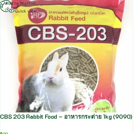
อ่าน
Add to Wishlist
เพิ่ม
Quick view
CBS 203 Rabbit Food – อาหารกระต่าย 1kg (9090)
฿
29