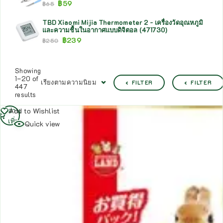
฿
59
฿
65
TBD Xiaomi Mijia Thermometer 2 - เครื่องวัดอุณหภูมิ
และความชื้นในอากาศแบบดิจิตอล (471730)
฿
239
฿
250
Showing
1–20 of
เรียงตามความนิยม
FILTER
FILTER
447
results
อ่าน
Add to Wishlist
เพิ่ม
Quick view