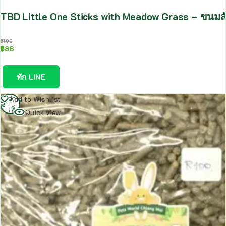
TBD Little One Sticks with Meadow Grass – ขนมส
฿
100
฿
88
ทัก LINE
อ่าน
Add to Wishlist
เพิ่ม
Quick view