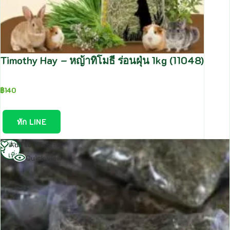
Timothy Hay – หญ้าทิโมธี ร่อนฝุ่น 1kg (11048)
฿
140
ทัก LINE
อ่าน
Add to Wishlist
เพิ่ม
Quick view