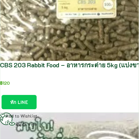
CBS 203 Rabbit Food – อาหารกระต่าย 5kg (แบ่งขา
฿
120
ทัก LINE
อ่าน
Add to Wishlist
เพิ่ม
Quick view