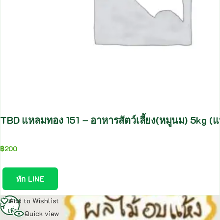
TBD แหลมทอง 151 – อาหารสัตว์เลี้ยง(หมูนม) 5kg (แ
฿
200
ทัก LINE
อ่าน
Add to Wishlist
เพิ่ม
Quick view