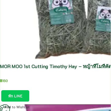
MOR MOO 1st Cutting Timothy Hay – หญ้าทีโมทีคั
฿
150
ทัก LINE
อ่าน
Add to Wishlist