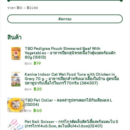
ราคา
฿10
—
฿2,160
คัดกรอง
สินค้า
TBD Pedigree Pouch Simmered Beef With
Vegetables - อาหารเปียกสุนัขรสเนื้อวัวตุ๋นบดพร้อมผัก
80g (15813)
฿
19
฿
20
Kaniva Indoor Cat Wet Food Tuna with Chicken in
Gravy 70 g. - อาหารเปียกสำหรับแมวเลี้ยงในบ้าน สูตรเนื้อ
ปลาทูน่ากับเนื้อไก่ในเกรวี่ 70กรัม (384307)
฿
25
฿
29
TBD Pet Collar - คอลล่ารูปทรงดอกไม้กันเลียแผล L
(13004)
฿
65
฿
70
Pet Nail Scissor - กรรไกรตัดเล็บสัตว์เลี้ยงพร้อมตะไบ S
(กรรไกร14x6.5cm, ตะไบเล็บ14x1.6cm)(12401)