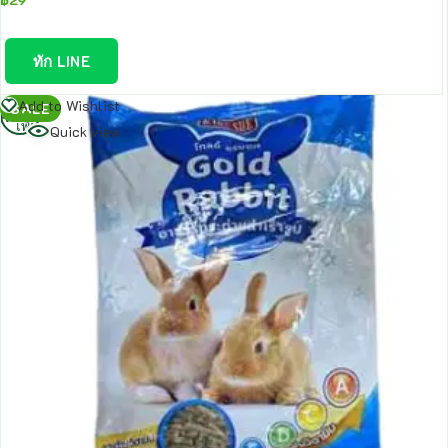
ทัก LINE
อ่าน
Add to Wishlist
SALE
เพิ่ม
Quick view