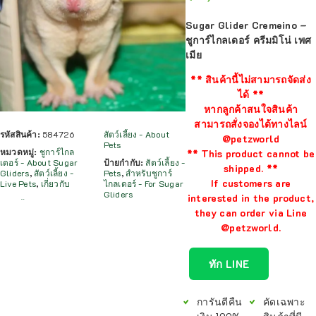
Sugar Glider Cremeino –
ชูการ์ไกลเดอร์ ครีมมิโน่ เพศ
เมีย
** สินค้านี้ไม่สามารถจัดส่ง
ได้ **
หากลูกค้าสนใจสินค้า
สามารถสั่งจองได้ทางไลน์
รหัสสินค้า:
584726
สัตว์เลี้ยง - About
@petzworld
Pets
หมวดหมู่:
ชูการ์ไกล
** This product cannot be
เดอร์ - About Sugar
ป้ายกำกับ:
สัตว์เลี้ยง -
shipped. **
Gliders
,
สัตว์เลี้ยง -
Pets
,
สำหรับชูการ์
If customers are
Live Pets
,
เกี่ยวกับ
ไกลเดอร์ - For Sugar
Gliders
interested in the product,
they can order via Line
@petzworld.
ทัก LINE
การันตีคืน
คัดเฉพาะ