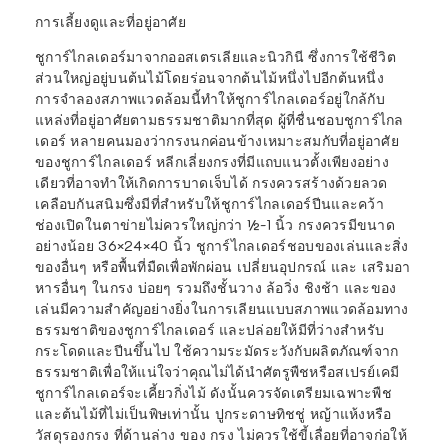
การเลี้ยงดูและที่อยู่อาศัย
ชูการ์ไกลเดอร์มาจากออสเตรเลียและนิวกินี ซึ่งการใช้ชีวิต
ส่วนใหญ่อยู่บนต้นไม้โดยร่อนจากต้นไม้หนึ่งไปอีกต้นหนึ่ง
การจำลองสภาพแวดล้อมนี้ทำให้ชูการ์ไกลเดอร์อยู่ใกล้กับ
แหล่งที่อยู่อาศัยตามธรรมชาติมากที่สุด ผู้ที่ชื่นชอบชูการ์ไกล
เดอร์ หลายคนมองว่า
กรงนก
ค่อนข้างเหมาะสมกับที่อยู่อาศัย
ของชูการ์ไกลเดอร์ หลีกเลี่ยงกรงที่มีแถบแนวตั้งเพียงอย่าง
เดียวที่อาจทำให้เกิดการบาดเจ็บได้ กรงควรสร้างด้วยลวด
เคลือบกันสนิมซึ่งมีที่สำหรับให้ชูการ์ไกลเดอร์ปีนและคว้า
ช่องเปิดในตาข่ายไม่ควรใหญ่กว่า ½-1 นิ้ว กรงควรมีขนาด
อย่างน้อย 36×24×40 นิ้ว ชูการ์ไกลเดอร์ชอบของเล่นและสิ่ง
ของอื่นๆ หรือพื้นที่มืดเพื่อพักผ่อน เปลี่ยนอุปกรณ์ และ เสริมอา
หารอื่นๆ ในกรง บ่อยๆ รวมถึงชั้นวาง
ล้อวิ่ง
ชิงช้า และของ
เล่นมีความสำคัญอย่างยิ่งในการเลียนแบบสภาพแวดล้อมทาง
ธรรมชาติของชูการ์ไกลเดอร์ และปล่อยให้มีที่ว่างสำหรับ
กระโดดและปีนขึ้นไป ใช้ความระมัดระวังกับผลิตภัณฑ์จาก
ธรรมชาติเพื่อให้แน่ใจว่าคุณไม่ได้นำศัตรูพืชหรือสเปรย์เคมี
ชูการ์ไกลเดอร์จะเคี้ยวกิ่งไม้ ดังนั้นควรจัดเตรียมเฉพาะพืช
และต้นไม้ที่ไม่เป็นพิษเท่านั้น ปูกระดาษทิชชู่ หญ้าแห้งหรือ
วั
สดุรองกรง
ที่ด้านล่าง ของ กรง ไม่ควรใช้ขี้เลื่อยที่อาจก่อให้