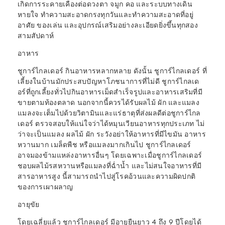
เกิดการระคายเคืองต่อดวงตา จมูก คอ และระบบทางเดิน
หายใจ ทำความสะอาดกรงทุกวันและทำความสะอาดที่อยู่
อาศัย ของเล่น และอุปกรณ์เสริมอย่างละเอียดยิ่งขึ้นทุกสอง
สามสัปดาห์
อาหาร
ชูการ์ไกลเดอร์ กินอาหารหลากหลาย ดังนั้น ชูการ์ไกลเดอร์ ที่
เลี้ยงในบ้านมักประสบปัญหาโภชนาการที่ไม่ดี ชูการ์ไกลเด
อร์ที่ถูกเลี้ยงทั่วไปกิน
อาหารเม็ดสำเร็จรูป
และอาหารเสริมที่มี
ขายตามท้องตลาด นอกจากนี้ควรได้รับผลไม้ ผัก และแมลง
แมลงจะเต็มไปด้วยวิตามินและแร่ธาตุที่ส่งผลดีต่อชูการ์ไกล
เดอร์ ตรวจสอบให้แน่ใจว่าได้หมุนเวียนอาหารทุกประเภท ไม่
ว่าจะเป็นแมลง ผลไม้ ผัก ระวังอย่าให้อาหารที่มีไขมัน อาหาร
หวานมาก เมล็ดพืช หรือแมลงมากเกินไป ชูการ์ไกลเดอร์
อาจมองข้ามแหล่งอาหารอื่นๆ โดยเฉพาะเมื่อชูการ์ไกลเดอร์
ชอบผลไม้รสหวานหรือแมลงที่ฉ่ำน้ำ และไม่สนใจอาหารที่มี
สารอาหารสูง นี้สามารถนำไปสู่โรคอ้วนและความผิดปกติ
ของการเผาผลาญ
อายุขัย
โดยเฉลี่ยแล้ว ชูการ์ไกลเดอร์ มีอายุยืนยาว 4 ถึง 9 ปีโดยได้