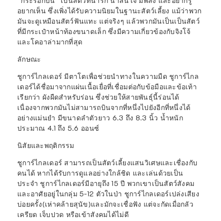
“กระรอกบิน” เป็นสัตว์ที่น่ารัก น่าสนใจ มีพลัง และอยากรู้
อยากเห็น ซึ่งเพิ่งได้รับความนิยมในฐานะสัตว์เลี้ยง แม้ว่าพวก
มันจะดูเหมือนสัตว์ฟันแทะ แต่จริงๆ แล้วพวกมันเป็นเป็นสัตว์
ที่มีกระเป๋าหน้าท้องขนาดเล็ก ซึ่งมีความเกี่ยวข้องกับจิงโจ้
และโคอาล่ามากที่สุด
ลักษณะ
ชูการ์ไกลเดอร์ มีตาโตเพื่อช่วยนำทางในความมืด ชูการ์ไกล
เดอร์ได้ชื่อมาจากแผ่นเนื้อเยื่อที่เชื่อมต่อกับข้อมือและข้อเท้า
เรียกว่า ผังผืดสำหรับร่อน ซึ่งช่วยให้สายพันธุ์นี้ร่อนได้
เนื่องจากพวกมันไม่สามารถบินจากที่หนึ่งไปยังอีกที่หนึ่งได้
อย่างแม่นยำ มีขนาดลำตัวยาว 6.3 ถึง 8.3 นิ้ว น้ำหนัก
ประมาณ 4.1 ถึง 5.6 ออนซ์
นิสัยและพฤติกรรม
ชูการ์ไกลเดอร์ สามารถเป็นสัตว์เลี้ยงแสนวิเศษและเชื่องกับ
คนได้ หากได้รับการดูแลอย่างใกล้ชิด และเล่นด้วยเป็น
ประจำ ชูการ์ไกลเดอร์มีอายุถึง 15 ปี พวกเขาเป็นสัตว์สังคม
และอาศัยอยู่ในกลุ่ม 5-12 ตัวในป่า ชูการ์ไกลเดอร์เปล่งเสียง
บ่อยครั้ง(เห่าคล้ายสุนัข)และมักจะเชื่อฟัง แต่จะกัดเมื่อกลัว
เครียด เจ็บปวด หรือเข้าสังคมได้ไม่ดี