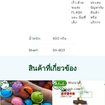
เร็ว ด้วย
ประสบ
ขนส่ง
ปัญหากับ
FLASH
สินค้า
และ นิ่มซี่
หรือ
เส็ง
บริการ
น้ำหนัก
600 กรัม
Shelf
SH-B03
สินค้าที่เกี่ยวข้อง
อ่าน
อ่าน
Add to Wishlist
Add to Wishlist
SALE
เพิ่ม
เพิ่ม
Quick view
Quick view