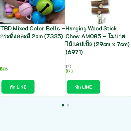
TBD Mixed Color Bells –
Hanging Wood Stick
กระดิ่งคละสี 2cm (7335)
Chew AM085 – โมบาย
ไม้แอปเปิ้ล (29cm x 7cm)
(6971)
฿
75
฿
25
฿
70
ทัก LINE
ทัก LINE