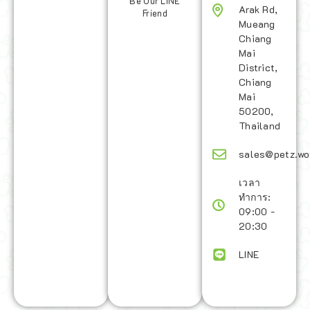
Be Our LINE
Arak Rd,
Friend
Mueang
Chiang
Mai
District,
Chiang
Mai
50200,
Thailand
sales@petz.wo
เวลา
ทำการ:
09:00 -
20:30
LINE