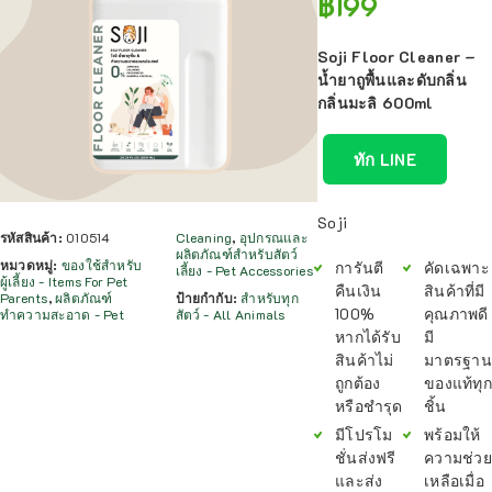
฿
199
Soji Floor Cleaner –
น้ำยาถูพื้นและดับกลิ่น
กลิ่นมะลิ 600ml
ทัก LINE
Soji
รหัสสินค้า:
010514
Cleaning
,
อุปกรณและ
ผลิตภัณฑ์สำหรับสัตว์
หมวดหมู่:
ของใช้สำหรับ
การันตี
คัดเฉพาะ
เลี้ยง - Pet Accessories
ผู้เลี้ยง - Items For Pet
คืนเงิน
สินค้าที่มี
Parents
,
ผลิตภัณฑ์
ป้ายกำกับ:
สำหรับทุก
100%
คุณภาพดี
ทำความสะอาด - Pet
สัตว์ - All Animals
หากได้รับ
มี
สินค้าไม่
มาตรฐาน
ถูกต้อง
ของแท้ทุก
หรือชำรุด
ชิ้น
มีโปรโม
พร้อมให้
ชั่นส่งฟรี
ความช่วย
และส่ง
เหลือเมื่อ