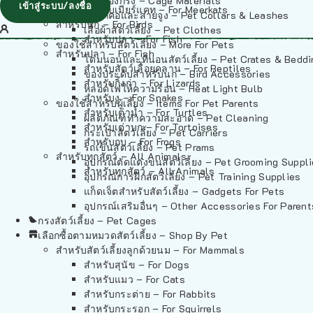
วัสดุรองกรง – Cage Materials
เข้าสู่ระบบ/ลงชื่อ
สำหรับเมียร์แคท – For Meerkats
ปลอกคอและสายจูง – Pet Collars & Leashes
สำหรับนก – For Birds
เสื้อผ้าสัตว์เลี้ยง – Pet Clothes
สำหรับปลา – For Fish
ของใช้สำหรับสัตว์เลี้ยง – More For Pets
สำหรับปลา – For Fish
โดมนอนและที่นอนสัตว์เลี้ยง – Pet Crates & Bedd
สำหรับสัตว์เลื้อยคลาน – For Reptiles
ของประดับสำหรับนก – Bird Accessories
สำหรับกิ้งก่า – For Lizards
หลอดไฟให้ความร้อน – Heat Light Bulb
สำหรับงู – For Snakes
ของใช้สำหรับผู้เลี้ยง – Items For Pet Parents
สำหรับเต่าน้ำ – For Turtles
ผลิตภัณฑ์ทำความสะอาด – Pet Cleaning
สำหรับเต่าบก – For Tortoises
กระเป๋าสัตว์เลี้ยง – Pet Carriers
สำหรับกบ – For Frogs
รถเข็นสัตว์เลี้ยง – Pet Prams
สำหรับทุกสัตว์ – All Animals
อุปกรณ์ตัดแต่งขนสัตว์เลี้ยง – Pet Grooming Suppl
สำหรับทุกสัตว์ – All Animals
อุปกรณ์การฝึกสัตว์เลี้ยง – Pet Training Supplies
แก็ดเจ็ตสำหรับสัตว์เลี้ยง – Gadgets For Pets
อุปกรณ์เสริมอื่นๆ – Other Accessories For Parent
กรงสัตว์เลี้ยง – Pet Cages
เลือกซื้อตามหมวดสัตว์เลี้ยง – Shop By Pet
สำหรับสัตว์เลี้ยงลูกด้วยนม – For Mammals
สำหรับสุนัข – For Dogs
สำหรับแมว – For Cats
สำหรับกระต่าย – For Rabbits
สำหรับกระรอก – For Squirrels