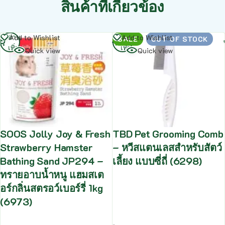
สินค้าที่เกี่ยวข้อง
อ่าน
อ่าน
Add to Wishlist
Add to Wishlist
SALE
OUT OF STOCK
เพิ่ม
เพิ่ม
Quick view
Quick view
SOOS Jolly Joy & Fresh
TBD Pet Grooming Comb
Strawberry Hamster
– หวีสแตนเลสสำหรับสัตว์
Bathing Sand JP294 –
เลี้ยง แบบซี่ถี่ (6298)
ทรายอาบน้ำหนู แฮมสเต
อร์กลิ่นสตรอว์เบอร์รี่ 1kg
(6973)