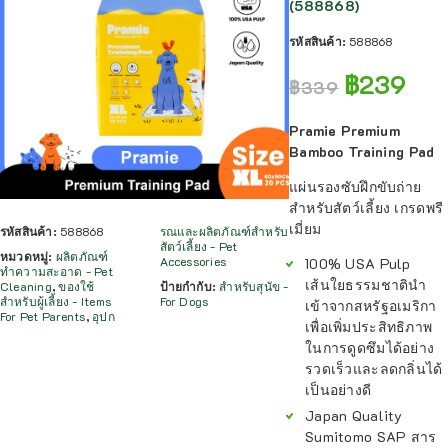
(588868)
รหัสสินค้า:
588868
฿
239
฿
339
Pramie Premium
Bamboo Training Pad
แผ่นรองซับฝึกขับถ่าย
สำหรับสัตว์เลี้ยง เกรดพรี
เมี่ยม
รหัสสินค้า:
588868
รณและผลิตภัณฑ์สำหรับ
สัตว์เลี้ยง - Pet
หมวดหมู่:
ผลิตภัณฑ์
Accessories
100% USA Pulp
ทำความสะอาด - Pet
เส้นใยธรรมชาตินำ
Cleaning
,
ของใช้
ป้ายกำกับ:
สำหรับสุนัข -
สำหรับผู้เลี้ยง - Items
For Dogs
เข้าจากสหรัฐอเมริกา
For Pet Parents
,
อุปก
เพื่อเพิ่มประสิทธิภาพ
ในการดูดซึมได้อย่าง
รวดเร็วและลดกลิ่นได้
เป็นอย่างดี
Japan Quality
Sumitomo SAP สาร