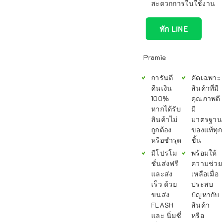
สะดวกการในใช้งาน
ทัก LINE
Pramie
การันตี
คัดเฉพาะ
คืนเงิน
สินค้าที่มี
100%
คุณภาพดี
หากได้รับ
มี
สินค้าไม่
มาตรฐาน
ถูกต้อง
ของแท้ทุก
หรือชำรุด
ชิ้น
มีโปรโม
พร้อมให้
ชั่นส่งฟรี
ความช่วย
และส่ง
เหลือเมื่อ
เร็ว ด้วย
ประสบ
ขนส่ง
ปัญหากับ
FLASH
สินค้า
และ นิ่มซี่
หรือ