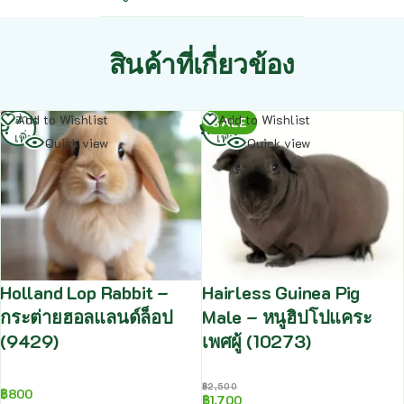
สินค้าที่เกี่ยวข้อง
อ่าน
อ่าน
Add to Wishlist
Add to Wishlist
SALE
เพิ่ม
เพิ่ม
Quick view
Quick view
Holland Lop Rabbit –
Hairless Guinea Pig
กระต่ายฮอลแลนด์ล็อป
Male – หนูฮิปโปแคระ
(9429)
เพศผู้ (10273)
฿
2,500
฿
800
฿
1,700