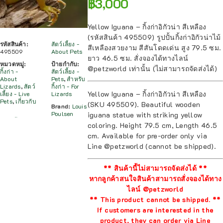
฿
3,000
Yellow Iguana – กิ้งก่าอิกัวน่า สีเหลือง
(รหัสสินค้า 495509) รูปปั้นกิ้งก่าอิกัวน่าไม้
รหัสสินค้า:
สัตว์เลี้ยง -
สีเหลืองสวยงาม สีสันโดดเด่น สูง 79.5 ซม.
495509
About Pets
ยาว 46.5 ซม. สั่งจองได้ทางไลน์
หมวดหมู่:
ป้ายกำกับ:
@petzworld เท่านั้น (ไม่สามารถจัดส่งได้)
กิ้งก่า -
สัตว์เลี้ยง -
About
Pets
,
สำหรับ
Lizards
,
สัตว์
กิ้งก่า - For
Yellow Iguana – กิ้งก่าอิกัวน่า สีเหลือง
เลี้ยง - Live
Lizards
Pets
,
เกี่ยวกับ
(SKU 495509). Beautiful wooden
Brand:
Louis
Poulsen
iguana statue with striking yellow
coloring. Height 79.5 cm, Length 46.5
cm. Available for pre-order only via
Line @petzworld (cannot be shipped).
** สินค้านี้ไม่สามารถจัดส่งได้ **
หากลูกค้าสนใจสินค้าสามารถสั่งจองได้ทาง
ไลน์ @petzworld
** This product cannot be shipped. **
If customers are interested in the
product, they can order via Line