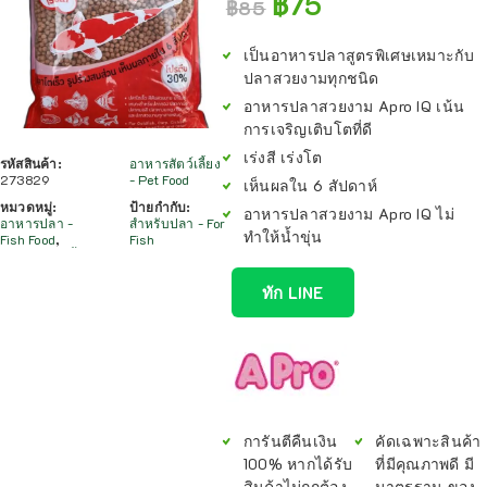
฿
75
฿
85
เป็นอาหารปลาสูตรพิเศษเหมาะกับ
ปลาสวยงามทุกชนิด
อาหารปลาสวยงาม Apro IQ เน้น
การเจริญเติบโตที่ดี
เร่งสี เร่งโต
รหัสสินค้า:
อาหารสัตว์เลี้ยง
273829
- Pet Food
เห็นผลใน 6 สัปดาห์
หมวดหมู่:
ป้ายกำกับ:
อาหารปลาสวยงาม Apro IQ ไม่
อาหารปลา -
สำหรับปลา - For
ทำให้น้ำขุ่น
Fish Food
,
Fish
ทัก LINE
การันตีคืนเงิน
คัดเฉพาะสินค้า
100% หากได้รับ
ที่มีคุณภาพดี มี
สินค้าไม่ถูกต้อง
มาตรฐาน ของ