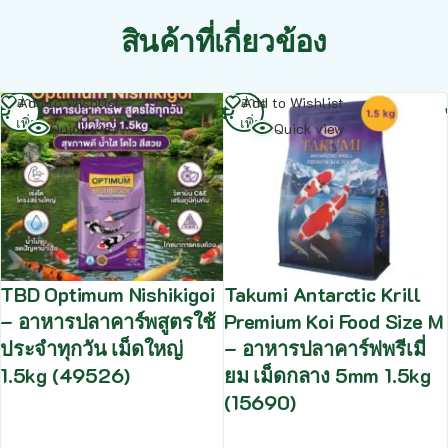
สินค้าที่เกี่ยวข้อง
อ่าน
อ่าน
Add to Wishlist
Add to Wishlist
เพิ่ม
เพิ่ม
Quick view
Quick view
TBD Optimum Nishikigoi
Takumi Antarctic Krill
– อาหารปลาคาร์พสูตรใช้
Premium Koi Food Size M
ประจำทุกวัน เม็ดใหญ่
– อาหารปลาคาร์ฟพรีเมี่
1.5kg (49526)
ยม เม็ดกลาง 5mm 1.5kg
(15690)