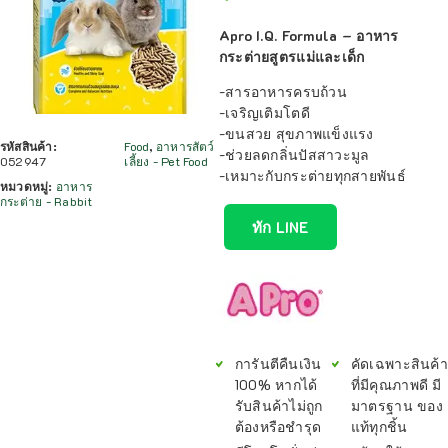
Apro I.Q. Formula – อาหาร
กระต่ายสูตรแม่และเด็ก
-สารอาหารครบถ้วน
-เจริญเติมโตดี
-ขนสวย สุขภาพแข็งแรง
รหัสสินค้า:
Food
,
อาหารสัตว์
-ช่วยลดกลิ่นปัสสาวะมูล
052947
เลี้ยง - Pet Food
-เหมาะกับกระต่ายทุกสายพันธ์
หมวดหมู่:
อาหาร
กระต่าย - Rabbit
ทัก LINE
การันตีคืนเงิน
คัดเฉพาะสินค้า
100% หากได้
ที่มีคุณภาพดี มี
รับสินค้าไม่ถูก
มาตรฐาน ของ
ต้องหรือชำรุด
แท้ทุกชิ้น