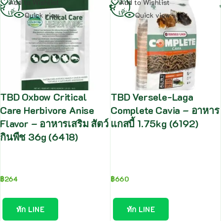
อ่าน
อ่าน
Add to Wishlist
Add to Wishlist
เพิ่ม
เพิ่ม
Quick view
Quick view
TBD Oxbow Critical
TBD Versele-Laga
Care Herbivore Anise
Complete Cavia – อาหาร
Flavor – อาหารเสริม สัตว์
แกสบี้ 1.75kg (6192)
กินพืช 36g (6418)
฿
264
฿
660
ทัก LINE
ทัก LINE