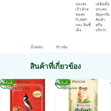
และส่ง
เหลือเมื่อ
เร็ว ด้วย
ประสบ
ขนส่ง
ปัญหากับ
FLASH
สินค้า
และ นิ่มซี่
หรือ
เส็ง
บริการ
น้ำหนัก
70 กรัม
สินค้าที่เกี่ยวข้อง
อ่าน
อ่าน
Add to Wishlist
Add to Wishlist
SALE
SALE
เพิ่ม
เพิ่ม
Quick view
Quick view