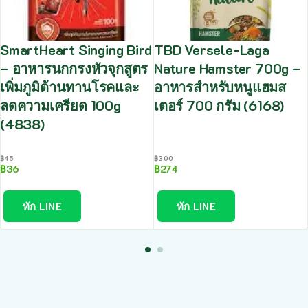
SmartHeart Singing Bird
TBD Versele-Laga
– อาหารนกกรงหัวจุกสูตร
Nature Hamster 700g –
เพิ่มภูมิต้านทานโรคและ
อาหารสำหรับหนูแฮมส
ลดความเครียด 100g
เตอร์ 700 กรัม (6168)
(4838)
฿
45
฿
300
฿
36
฿
274
ทัก LINE
ทัก LINE