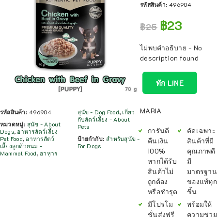
รหัสสินค้า:
496904
฿
23
฿
25
ไม่พบคำอธิบาย - No
description found
ทัก LINE
MARIA
รหัสสินค้า:
496904
สุนัข - Dog Food
,
เกี่ยว
กับสัตว์เลี้ยง - About
หมวดหมู่:
สุนัข - About
Pets
การันตี
คัดเฉพาะ
Dogs
,
อาหารสัตว์เลี้ยง -
Pet Food
,
อาหารสัตว์
ป้ายกำกับ:
สำหรับสุนัข -
คืนเงิน
สินค้าที่มี
เลี้ยงลูกด้วยนม -
For Dogs
100%
คุณภาพดี
Mammal Food
,
อาหาร
หากได้รับ
มี
สินค้าไม่
มาตรฐาน
ถูกต้อง
ของแท้ทุก
หรือชำรุด
ชิ้น
มีโปรโม
พร้อมให้
ชั่นส่งฟรี
ความช่วย