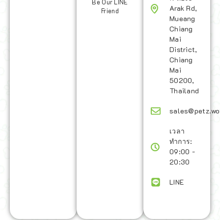
Be Our LINE
Arak Rd,
Friend
Mueang
Chiang
Mai
District,
Chiang
Mai
50200,
Thailand
sales@petz.wo
เวลา
ทำการ:
09:00 -
20:30
LINE