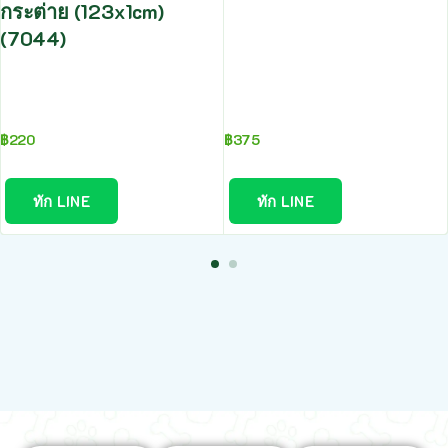
กระต่าย (123x1cm)
(7044)
฿
220
฿
375
ทัก LINE
ทัก LINE