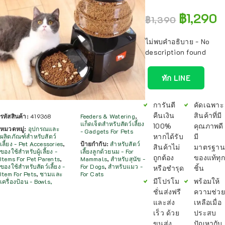
฿
1,290
฿
1,390
ไม่พบคำอธิบาย - No
description found
ทัก LINE
การันตี
คัดเฉพาะ
คืนเงิน
สินค้าที่มี
รหัสสินค้า:
419368
Feeders & Watering
,
แก็ดเจ็ตสำหรับสัตว์เลี้ยง
100%
คุณภาพดี
หมวดหมู่:
อุปกรณและ
- Gadgets For Pets
หากได้รับ
มี
ผลิตภัณฑ์สำหรับสัตว์
เลี้ยง - Pet Accessories
,
ป้ายกำกับ:
สำหรับสัตว์
สินค้าไม่
มาตรฐาน
ของใช้สำหรับผู้เลี้ยง -
เลี้ยงลูกด้วยนม - For
ถูกต้อง
ของแท้ทุก
Items For Pet Parents
,
Mammals
,
สำหรับสุนัข -
ของใช้สำหรับสัตว์เลี้ยง -
For Dogs
,
สำหรับแมว -
หรือชำรุด
ชิ้น
Item For Pets
,
ชามและ
For Cats
มีโปรโม
พร้อมให้
เครื่องป้อน - Bowls,
ชั่นส่งฟรี
ความช่วย
และส่ง
เหลือเมื่อ
เร็ว ด้วย
ประสบ
ขนส่ง
ปัญหากับ