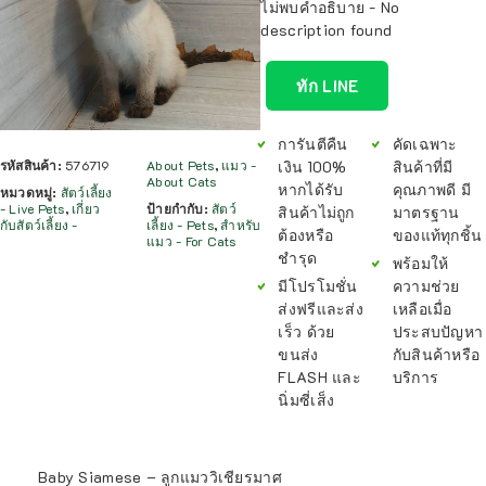
ไม่พบคำอธิบาย - No
description found
ทัก LINE
การันตีคืน
คัดเฉพาะ
เงิน 100%
สินค้าที่มี
รหัสสินค้า:
576719
About Pets
,
แมว -
About Cats
หากได้รับ
คุณภาพดี มี
หมวดหมู่:
สัตว์เลี้ยง
- Live Pets
,
เกี่ยว
ป้ายกำกับ:
สัตว์
สินค้าไม่ถูก
มาตรฐาน
กับสัตว์เลี้ยง -
เลี้ยง - Pets
,
สำหรับ
ต้องหรือ
ของแท้ทุกชิ้น
แมว - For Cats
ชำรุด
พร้อมให้
มีโปรโมชั่น
ความช่วย
ส่งฟรีและส่ง
เหลือเมื่อ
เร็ว ด้วย
ประสบปัญหา
ขนส่ง
กับสินค้าหรือ
FLASH และ
บริการ
นิ่มซี่เส็ง
Baby Siamese – ลูกแมววิเชียรมาศ