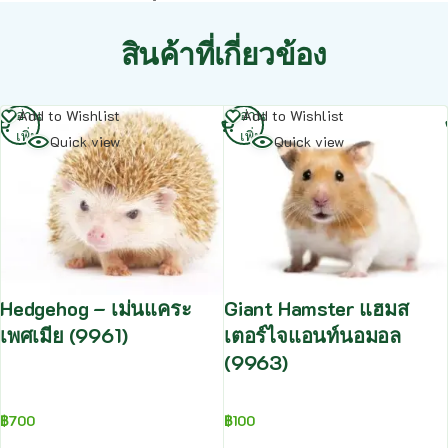
สินค้าที่เกี่ยวข้อง
อ่าน
อ่าน
Add to Wishlist
Add to Wishlist
เพิ่ม
เพิ่ม
Quick view
Quick view
Hedgehog – เม่นแคระ
Giant Hamster แฮมส
เพศเมีย (9961)
เตอร์ไจแอนท์นอมอล
(9963)
฿
700
฿
100