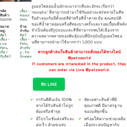
งูบอลไพธ่อนนั้นมักจะมาจากสีและมักจะเรียกว่า
รหัส
เลี้ยง -
‘morphs’ ที่สามารถนำมาใช้กันอย่างแพร่หลายในสีห
สินค้า:
About
รือลำลองกันมีตั้งแต่สีดำหรือสีน้ำตาลเข้ม คุณสมบัติ
536918
Pets
ของสีน้ำตาลอ่อนหรือสีทองบางครั้งและรอยเปื้อนที่หลัง
หมวด
ป้าย
จำเป็นต้องมีรูปแบบและสีที่สามารถพบได้เนื่องจาก
หมู่:
กำกับ:
สัตว์
สัตว์
ความหลากหลายของพันธุ์แบบที่ปัจจุบันมีงูบอลไพธอ
เลี้ยง -
เลี้ยง -
นที่สามารถนำมาใช้มากกว่า 1,000 แบบ
Live
Pets
,
Pets
,
สำหรับ
หากลูกค้าสนใจสินค้าสามารถสั่งจองได้ทางไลน์
เกี่ยว
งู - For
กับสัตว์
Snakes
@petzworld
If customers are interested in the product, they
can order via Line @petzworld.
ทัก LINE
การันตีคืนเงิน 100%
คัดเฉพาะสินค้าที่มี
หากได้รับสินค้าไม่ถูก
คุณภาพดี มีมาตรฐาน
ต้องหรือชำรุด
ของแท้ทุกชิ้น
มีโปรโมชั่นส่งฟรีและ
พร้อมให้ความช่วยเหลือ
ส่งเร็ว ด้วยขนส่ง
เมื่อประสบปัญหากับ