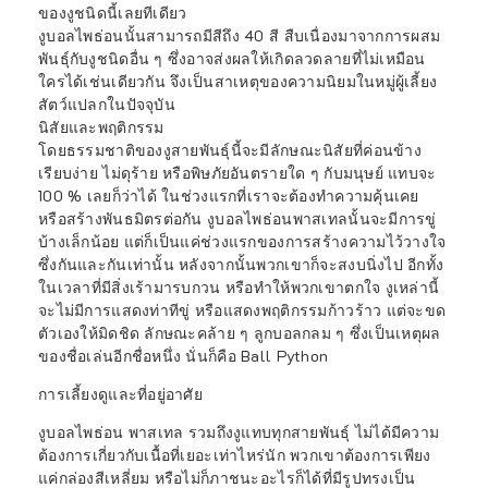
ของงูชนิดนี้เลยทีเดียว
งูบอลไพธ่อนนั้นสามารถมีสีถึง 40 สี สืบเนื่องมาจากการผสม
พันธุ์กับงูชนิดอื่น ๆ ซึ่งอาจส่งผลให้เกิดลวดลายที่ไม่เหมือน
ใครได้เช่นเดียวกัน จึงเป็นสาเหตุของความนิยมในหมู่ผู้เลี้ยง
สัตว์แปลกในปัจจุบัน
นิสัยและพฤติกรรม
โดยธรรมชาติของงูสายพันธุ์นี้จะมีลักษณะนิสัยที่ค่อนข้าง
เรียบง่าย ไม่ดุร้าย หรือพิษภัยอันตรายใด ๆ กับมนุษย์ แทบจะ
100 % เลยก็ว่าได้ ในช่วงแรกที่เราจะต้องทำความคุ้นเคย
หรือสร้างพันธมิตรต่อกัน งูบอลไพธ่อนพาสเทลนั้นจะมีการขู่
บ้างเล็กน้อย แต่ก็เป็นแค่ช่วงแรกของการสร้างความไว้วางใจ
ซึ่งกันและกันเท่านั้น หลังจากนั้นพวกเขาก็จะสงบนิ่งไป อีกทั้ง
ในเวลาที่มีสิ่งเร้ามารบกวน หรือทำให้พวกเขาตกใจ งูเหล่านี้
จะไม่มีการแสดงท่าทีขู่ หรือแสดงพฤติกรรมก้าวร้าว แต่จะขด
ตัวเองให้มิดชิด ลักษณะคล้าย ๆ ลูกบอลกลม ๆ ซึ่งเป็นเหตุผล
ของชื่อเล่นอีกชื่อหนึ่ง นั่นก็คือ Ball Python
การเลี้ยงดูและที่อยู่อาศัย
งูบอลไพธ่อน พาสเทล รวมถึงงูแทบทุกสายพันธุ์ ไม่ได้มีความ
ต้องการเกี่ยวกับเนื้อที่เยอะเท่าไหร่นัก พวกเขาต้องการเพียง
แค่
กล่องสีเหลี่ยม
หรือไม่ก็ภาชนะอะไรก็ได้ที่มีรูปทรงเป็น