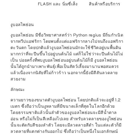
FLASH และ นิ่มซี่เส็ง
สินค้าหรือบริการ
งูบอลไพธ่อน
งูบอลไพธ่อน มีชื่อวิทยาศาสตร์ว่า Python regius มีถิ่นกำเนิด
จากทวีปแอฟริกา โดยพบตั้งแต่แอฟริกากลางไปจนถึงแอฟริกา
ตะวันตก โดยปกติแล้วงูบอลไพธ่อนมักจะใช้ชีวิตอยู่บนพื้นดิน
มากกว่าที่จะปีนขึ้นไปอยู่บนต้นไม้ แต่ก็ไม่ใช่ว่าจะปีนต้นไม้ไม่
เป็น บ่อยครั้งที่พบงูบอลไพธ่อนอยู่บนต้นไม้ก็มี งูบอลไพธ่อน
นั้นได้ถูกนำมาเพาะพันธุ์เพื่อเป็นสัตว์เลี้ยงมานานพอสมควร
แล้วเนื่องจากนิสัยที่ไม่ก้าวร้าว นอกจากนี้ยังมีสีสันลวดลาย
สวยงาม
ลักษณะ
ความยาวของขนาดตัวงูบอลไพธ่อน โดยปกติแล้วจะอยู่ที่ 1.2
เมตร ซึ่งถือว่าเป็นงูหลามที่มีขนาดเล็กที่สุดในโลกอีกด้วย
โดยธรรมชาติแล้วนั้นลำตัวของงูบอลไพธ่อนจะมีสีน้ำตาล
อ่อน หรือไม่ก็เป็นสีเหลืองไปเลย สำหรับลวดลายของงูไพธ่อน
นั้นจะตัดกับสีของลำตัว โดยจะมีลวดลายสีดำ ในแต่ละตัวก็มี
ลวดลายที่แตกต่างกันออกไป ซึ่งถือว่าเป็นหนึ่งในเอกลักษณ์