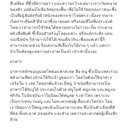
สี่เหลี่ยม ที่ซึ่งมีความยาว และความกว้างเหมาะเจาะกับขนาด
ของตัว แต่ต้องไม่ลืมวัสดุรองพื้น เพื่อไม่ให้วัสดุของภาชนะซึ่ง
เป็นที่อยู่สัมผัสกับผิวหนังของพวกเขาโดยตรง เนื่องจากอาจ
เกิดการเสียดสี ที่นำมาซึ่งบาดแผล หรือรอยที่ไม่พึงประสงค์
โดยเราสามารถใช้วัสดุได้หลายอย่างไม่ว่าจะเป็น กระดาษ
หนังสือพิมพ์ ขี้
เลื่อยสำหรับงู
โดยเฉพาะ หรือแม้กระทั่ง
แผ่น
รองฉี่
สุนัข ก็สามารถใช้ได้เช่นเดียวกัน เพียงแค่เท่านี้ก็
สามารถหายห่วงเรื่องสถานที่เลี้ยงไปได้ง่าย ๆ แล้ว แต่เรา
จำเป็นต้องดูแลความสะอาดเป็นประจำเท่านั้นเอง
อาหาร
อาหารหลักของงูบอลไพธ่อนพาสเทล คือ หนู ซึ่งเป็นแหล่งรวม
พลังงานที่ครบถ้วนให้กับเจ้างูของเรา โดยไม่ต้องใช้อาหาร
เสริมใด ๆ เลย โดยปกติแล้วจะมีหนู่ 3 ชนิดที่สามารถเป็น
อาหารให้กับงูได้ ประกอบไปด้วย
หนูไมซ์
หนูแรต
และหนูแอ
ฟริกัน ในปัจจุบันเราไม่นิยมให้หนูสด ๆ เท่าไหร่ เพราะจะ
เป็นการทรมานหนู และไม่สะดวกต่อผู้เลี้ยงเท่าไหร่นัก โดย
เรานิยมการให้หนูแช่แข็งเป็นอาหารแทน ซึ่งเป็นตัวเลือกที่ดี
ที่สุด ทั้งสะอาด ปลอดภัย และอำนวยความสะดวกต่อผู้เลี้ยงอีก
ด้วย