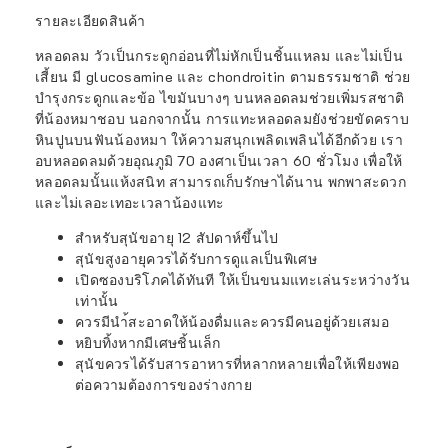
รายละเอียดสินค้า
หลอดลม วัวเป็นกระดูกอ่อนที่ไม่หักเป็นชิ้นแหลม และไม่เป็น
เสี้ยน มี glucosamine และ chondroitin ตามธรรมชาติ ช่วย
บำรุงกระดูกและข้อ ไขมันบางๆ บนหลอดลมช่วยเพิ่มรสชาติ
ที่น้องหมาชอบ นอกจากนั้น การแทะหลอดลมยังช่วยขัดคราบ
หินปูนบนฟันน้องหมา ให้ความสนุกเพลิดเพลินได้อีกด้วย เรา
อบหลอดลมด้วยอุณภูมิ 70 องศาเป็นเวลา 60 ชั่วโมง เพื่อให้
หลอดลมนั้นแห้งสนิท สามารถเก็บรักษาได้นาน พกพาสะดวก
และไม่เลอะเทอะเวลาน้องแทะ
สำหรับสุนัขอายุ 12 สัปดาห์ขึ้นไป
สุนัขสูงอายุควรได้รับการดูแลเป็นพิเศษ
เปิดซองบริโภคได้ทันที ให้เป็นขนมแทะเล่นระหว่างวัน
เท่านั้น
ควรมีนำ้สะอาดให้น้องดื่มและควรมีคนอยู่ด้วยเสมอ
หยิบทิ้งหากมีเศษชิ้นเล็ก
สุนัขควรได้รับสารอาหารที่หลากหลายเพื่อให้เพียงพอ
ต่อความต้องการของร่างกาย