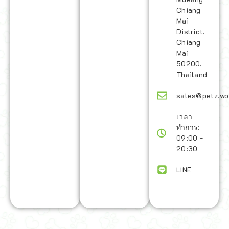
Chiang
Mai
District,
Chiang
Mai
50200,
Thailand
sales@petz.wo
เวลา
ทำการ:
09:00 -
20:30
LINE