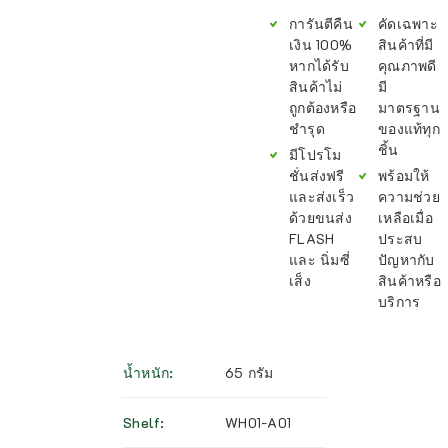
การันตีคืน
คัดเฉพาะ
เงิน 100%
สินค้าที่มี
หากได้รับ
คุณภาพดี
สินค้าไม่
มี
ถูกต้องหรือ
มาตรฐาน
ชำรุด
ของแท้ทุก
ชิ้น
มีโปรโม
ชั่นส่งฟรี
พร้อมให้
และส่งเร็ว
ความช่วย
ด้วยขนส่ง
เหลือเมื่อ
FLASH
ประสบ
และ นิ่มซี่
ปัญหากับ
เส็ง
สินค้าหรือ
บริการ
น้ำหนัก
65 กรัม
Shelf
WH01-A01