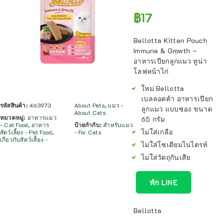
฿
17
Bellotta Kitten Pouch
Immune & Growth –
อาหารเปียกลูกแมว ทูน่า
โลฟหน้าไก่
ใหม่ Bellotta
เบลลอตต้า อาหารเปียก
รหัสสินค้า:
463973
About Pets
,
แมว -
ลูกแมว แบบซอง ขนาด
About Cats
หมวดหมู่:
อาหารแมว
65 กรัม
- Cat Food
,
อาหาร
ป้ายกำกับ:
สำหรับแมว
ไม่ใส่เกลือ
สัตว์เลี้ยง - Pet Food
,
- For Cats
เกี่ยวกับสัตว์เลี้ยง -
ไม่ใส่โซเดียมไนไตรท์
ไม่ใส่วัตถุกันเสีย
ทัก LINE
Bellotta