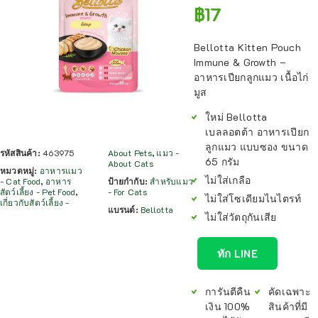
฿
17
Bellotta Kitten Pouch
Immune & Growth –
อาหารเปียกลูกแมว เนื้อไก่
มูส
ใหม่ Bellotta
เบลลอตต้า อาหารเปียก
ลูกแมว แบบซอง ขนาด
รหัสสินค้า:
463975
About Pets
,
แมว -
65 กรัม
About Cats
หมวดหมู่:
อาหารแมว
ไม่ใส่เกลือ
- Cat Food
,
อาหาร
ป้ายกำกับ:
สำหรับแมว
สัตว์เลี้ยง - Pet Food
,
- For Cats
ไม่ใส่โซเดียมไนไตรท์
เกี่ยวกับสัตว์เลี้ยง -
แบรนด์:
Bellotta
ไม่ใส่วัตถุกันเสีย
ทัก LINE
การันตีคืน
คัดเฉพาะ
เงิน 100%
สินค้าที่มี