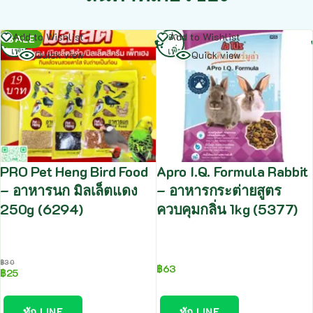
อ่าน
อ่าน
Add to Wishlist
Add to Wishlist
SALE
เพิ่ม
เพิ่ม
Quick view
Quick view
PRO Pet Heng Bird Food
Apro I.Q. Formula Rabbit
– อาหารนก มิลเล็ตแดง
– อาหารกระต่ายสูตร
250g (6294)
ควบคุมกลิ่น 1kg (5377)
฿
30
฿
63
฿
25
ทัก LINE
ทัก LINE