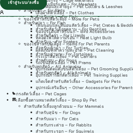
วัสดุรองกรง – Cage Materials
เข้าสู่ระบบ/ลงชื่อ
สำหรับเมียร์แคท – For Meerkats
ปลอกคอและสายจูง – Pet Collars & Leashes
สำหรับนก – For Birds
เสื้อผ้าสัตว์เลี้ยง – Pet Clothes
สำหรับปลา – For Fish
ของใช้สำหรับสัตว์เลี้ยง – More For Pets
สำหรับปลา – For Fish
โดมนอนและที่นอนสัตว์เลี้ยง – Pet Crates & Bedd
สำหรับสัตว์เลื้อยคลาน – For Reptiles
ของประดับสำหรับนก – Bird Accessories
สำหรับกิ้งก่า – For Lizards
หลอดไฟให้ความร้อน – Heat Light Bulb
สำหรับงู – For Snakes
ของใช้สำหรับผู้เลี้ยง – Items For Pet Parents
สำหรับเต่าน้ำ – For Turtles
ผลิตภัณฑ์ทำความสะอาด – Pet Cleaning
สำหรับเต่าบก – For Tortoises
กระเป๋าสัตว์เลี้ยง – Pet Carriers
สำหรับกบ – For Frogs
รถเข็นสัตว์เลี้ยง – Pet Prams
สำหรับทุกสัตว์ – All Animals
อุปกรณ์ตัดแต่งขนสัตว์เลี้ยง – Pet Grooming Suppl
สำหรับทุกสัตว์ – All Animals
อุปกรณ์การฝึกสัตว์เลี้ยง – Pet Training Supplies
แก็ดเจ็ตสำหรับสัตว์เลี้ยง – Gadgets For Pets
อุปกรณ์เสริมอื่นๆ – Other Accessories For Parent
กรงสัตว์เลี้ยง – Pet Cages
เลือกซื้อตามหมวดสัตว์เลี้ยง – Shop By Pet
สำหรับสัตว์เลี้ยงลูกด้วยนม – For Mammals
สำหรับสุนัข – For Dogs
สำหรับแมว – For Cats
สำหรับกระต่าย – For Rabbits
สำหรับกระรอก – For Squirrels