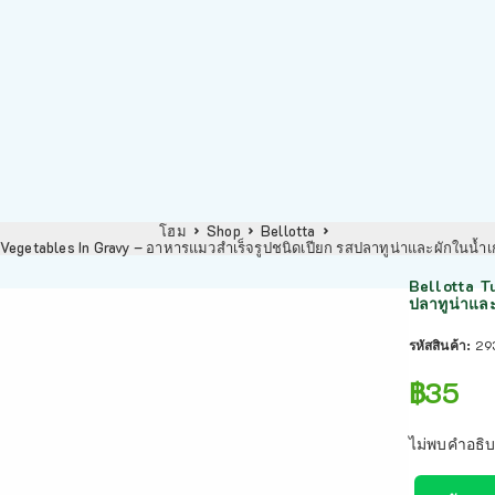
โฮม
Shop
Bellotta
 Vegetables In Gravy – อาหารแมวสำเร็จรูปชนิดเปียก รสปลาทูน่าและผักในน้ำ
Bellotta T
ปลาทูน่าและ
รหัสสินค้า:
29
฿
35
ไม่พบคำอธิบ