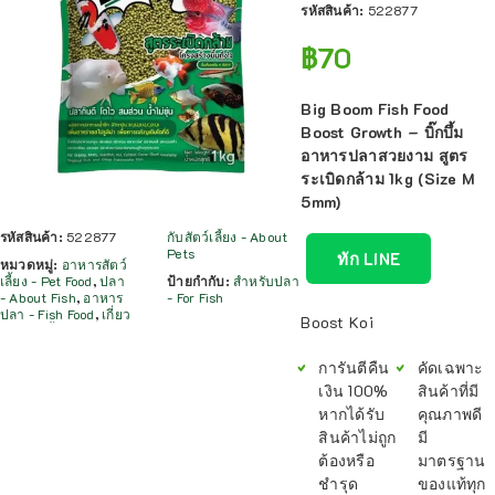
รหัสสินค้า:
522877
฿
70
Big Boom Fish Food
Boost Growth – บิ๊กบึ้ม
อาหารปลาสวยงาม สูตร
ระเบิดกล้าม 1kg (Size M
5mm)
รหัสสินค้า:
522877
กับสัตว์เลี้ยง - About
Pets
ทัก LINE
หมวดหมู่:
อาหารสัตว์
เลี้ยง - Pet Food
,
ปลา
ป้ายกำกับ:
สำหรับปลา
- About Fish
,
อาหาร
- For Fish
ปลา - Fish Food
,
เกี่ยว
Boost Koi
การันตีคืน
คัดเฉพาะ
เงิน 100%
สินค้าที่มี
หากได้รับ
คุณภาพดี
สินค้าไม่ถูก
มี
ต้องหรือ
มาตรฐาน
ชำรุด
ของแท้ทุก