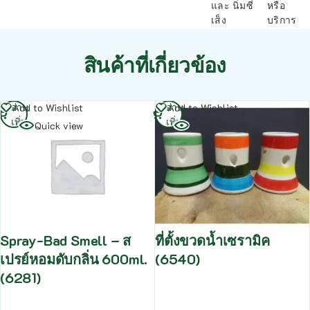
และ นิ่มซี่
หรือ
เส็ง
บริการ
สินค้าที่เกี่ยวข้อง
อ่าน
อ่าน
Add to Wishlist
Add to Wishlist
เพิ่ม
เพิ่ม
Quick view
Quick view
Spray-Bad Smell – ส
ที่ตั้งขวดน้ำเซรามิค
เปรย์หอมดับกลิ่น 600ml.
(6540)
(6281)