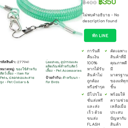
฿
350
฿
400
ไม่พบคำอธิบาย - No
description found
ทัก LINE
การันตี
คัดเฉพาะ
คืนเงิน
สินค้าที่มี
รหัสสินค้า:
277941
Leashes
,
อุปกรณและ
100%
คุณภาพดี
ผลิตภัณฑ์สำหรับสัตว์
หากได้รับ
มี
หมวดหมู่:
ของใช้สำหรับ
เลี้ยง - Pet Accessories
สัตว์เลี้ยง - Item For
สินค้าไม่
มาตรฐาน
Pets
,
ปลอกคอและสาย
ป้ายกำกับ:
สำหรับนก -
ถูกต้อง
ของแท้ทุก
จูง - Pet Collars &
For Birds
หรือชำรุด
ชิ้น
มีโปรโม
พร้อมให้
ชั่นส่งฟรี
ความช่วย
และส่ง
เหลือเมื่อ
เร็ว ด้วย
ประสบ
ขนส่ง
ปัญหากับ
FLASH
สินค้า