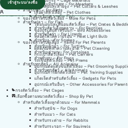
วัสดุรองกรง – Cage Materials
เข้าสู่ระบบ/ลงชื่อ
สำหรับเมียร์แคท – For Meerkats
ปลอกคอและสายจูง – Pet Collars & Leashes
สำหรับนก – For Birds
เสื้อผ้าสัตว์เลี้ยง – Pet Clothes
สำหรับปลา – For Fish
ของใช้สำหรับสัตว์เลี้ยง – More For Pets
สำหรับปลา – For Fish
โดมนอนและที่นอนสัตว์เลี้ยง – Pet Crates & Bedd
สำหรับสัตว์เลื้อยคลาน – For Reptiles
ของประดับสำหรับนก – Bird Accessories
สำหรับกิ้งก่า – For Lizards
หลอดไฟให้ความร้อน – Heat Light Bulb
สำหรับงู – For Snakes
ของใช้สำหรับผู้เลี้ยง – Items For Pet Parents
สำหรับเต่าน้ำ – For Turtles
ผลิตภัณฑ์ทำความสะอาด – Pet Cleaning
สำหรับเต่าบก – For Tortoises
กระเป๋าสัตว์เลี้ยง – Pet Carriers
สำหรับกบ – For Frogs
รถเข็นสัตว์เลี้ยง – Pet Prams
สำหรับทุกสัตว์ – All Animals
อุปกรณ์ตัดแต่งขนสัตว์เลี้ยง – Pet Grooming Suppl
สำหรับทุกสัตว์ – All Animals
อุปกรณ์การฝึกสัตว์เลี้ยง – Pet Training Supplies
แก็ดเจ็ตสำหรับสัตว์เลี้ยง – Gadgets For Pets
อุปกรณ์เสริมอื่นๆ – Other Accessories For Parent
กรงสัตว์เลี้ยง – Pet Cages
เลือกซื้อตามหมวดสัตว์เลี้ยง – Shop By Pet
สำหรับสัตว์เลี้ยงลูกด้วยนม – For Mammals
สำหรับสุนัข – For Dogs
สำหรับแมว – For Cats
สำหรับกระต่าย – For Rabbits
สำหรับกระรอก – For Squirrels