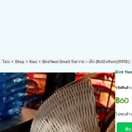
โฮม
Shop
Kiao
Bird Nest Small รังหวาย – เล็ก (8x12x9cm)(9915)
Bird Ne
รหัสสินค้า
฿
60
ไม่พบคำอ
ทัก