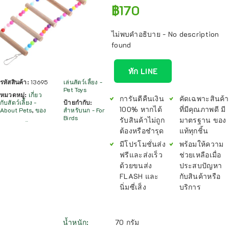
฿
170
ไม่พบคำอธิบาย - No description
found
ทัก LINE
รหัสสินค้า:
13695
เล่นสัตว์เลี้ยง -
Pet Toys
หมวดหมู่:
เกี่ยว
การันตีคืนเงิน
คัดเฉพาะสินค้า
กับสัตว์เลี้ยง -
ป้ายกำกับ:
100% หากได้
ที่มีคุณภาพดี มี
About Pets
,
ของ
สำหรับนก - For
Birds
รับสินค้าไม่ถูก
มาตรฐาน ของ
ต้องหรือชำรุด
แท้ทุกชิ้น
มีโปรโมชั่นส่ง
พร้อมให้ความ
ฟรีและส่งเร็ว
ช่วยเหลือเมื่อ
ด้วยขนส่ง
ประสบปัญหา
FLASH และ
กับสินค้าหรือ
นิ่มซี่เส็ง
บริการ
น้ำหนัก
70 กรัม