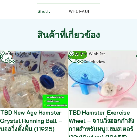
Shelf
WH01-A01
สินค้าที่เกี่ยวข้อง
อ่าน
อ่าน
Add to Wishlist
Add to Wishlist
SALE
เพิ่ม
เพิ่ม
Quick view
Quick view
TBD New Age Hamster
TBD Hamster Exercise
Crystal Running Ball –
Wheel – จานวิ่งออกกำลัง
บอลวิ่งตั้งพื้น (11925)
กายสำหรับหนูแฮมสเตอร์