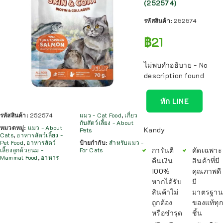
(252574)
รหัสสินค้า:
252574
฿
21
ไม่พบคำอธิบาย - No
description found
ทัก LINE
รหัสสินค้า:
252574
แมว - Cat Food
,
เกี่ยว
กับสัตว์เลี้ยง - About
หมวดหมู่:
แมว - About
Kandy
Pets
Cats
,
อาหารสัตว์เลี้ยง -
Pet Food
,
อาหารสัตว์
ป้ายกำกับ:
สำหรับแมว -
การันตี
คัดเฉพาะ
เลี้ยงลูกด้วยนม -
For Cats
Mammal Food
,
อาหาร
คืนเงิน
สินค้าที่มี
100%
คุณภาพดี
หากได้รับ
มี
สินค้าไม่
มาตรฐาน
ถูกต้อง
ของแท้ทุก
หรือชำรุด
ชิ้น