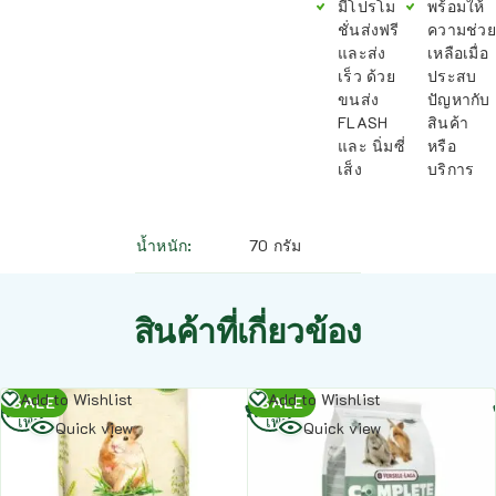
มีโปรโม
พร้อมให้
ชั่นส่งฟรี
ความช่วย
และส่ง
เหลือเมื่อ
เร็ว ด้วย
ประสบ
ขนส่ง
ปัญหากับ
FLASH
สินค้า
และ นิ่มซี่
หรือ
เส็ง
บริการ
น้ำหนัก
70 กรัม
สินค้าที่เกี่ยวข้อง
อ่าน
อ่าน
Add to Wishlist
Add to Wishlist
SALE
SALE
เพิ่ม
เพิ่ม
Quick view
Quick view