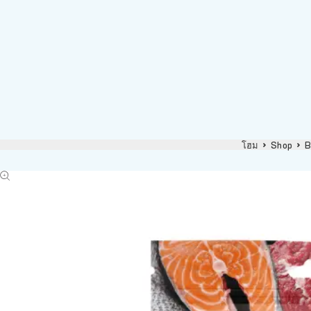
โฮม
Shop
B