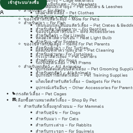
วัสดุรองกรง – Cage Materials
เข้าสู่ระบบ/ลงชื่อ
สำหรับเมียร์แคท – For Meerkats
ปลอกคอและสายจูง – Pet Collars & Leashes
สำหรับนก – For Birds
เสื้อผ้าสัตว์เลี้ยง – Pet Clothes
สำหรับปลา – For Fish
ของใช้สำหรับสัตว์เลี้ยง – More For Pets
สำหรับปลา – For Fish
โดมนอนและที่นอนสัตว์เลี้ยง – Pet Crates & Bedd
สำหรับสัตว์เลื้อยคลาน – For Reptiles
ของประดับสำหรับนก – Bird Accessories
สำหรับกิ้งก่า – For Lizards
หลอดไฟให้ความร้อน – Heat Light Bulb
สำหรับงู – For Snakes
ของใช้สำหรับผู้เลี้ยง – Items For Pet Parents
สำหรับเต่าน้ำ – For Turtles
ผลิตภัณฑ์ทำความสะอาด – Pet Cleaning
สำหรับเต่าบก – For Tortoises
กระเป๋าสัตว์เลี้ยง – Pet Carriers
สำหรับกบ – For Frogs
รถเข็นสัตว์เลี้ยง – Pet Prams
สำหรับทุกสัตว์ – All Animals
อุปกรณ์ตัดแต่งขนสัตว์เลี้ยง – Pet Grooming Suppl
สำหรับทุกสัตว์ – All Animals
อุปกรณ์การฝึกสัตว์เลี้ยง – Pet Training Supplies
แก็ดเจ็ตสำหรับสัตว์เลี้ยง – Gadgets For Pets
อุปกรณ์เสริมอื่นๆ – Other Accessories For Parent
กรงสัตว์เลี้ยง – Pet Cages
เลือกซื้อตามหมวดสัตว์เลี้ยง – Shop By Pet
สำหรับสัตว์เลี้ยงลูกด้วยนม – For Mammals
สำหรับสุนัข – For Dogs
สำหรับแมว – For Cats
สำหรับกระต่าย – For Rabbits
สำหรับกระรอก – For Squirrels