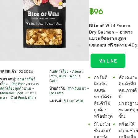
฿
96
Bite of Wild Freeze
Dry Salmon – อาหาร
แมวฟรีซดราย สูตร
แซลมอน ฟรีซดราย 40g
ทัก LINE
รหัสสินค้า:
522026
กับสัตว์เลี้ยง - About
Pets
,
แมว - About
การันตี
คัดเฉพาะ
หมวดหมู่:
อาหารสัตว์
Cats
คืนเงิน
สินค้าที่มี
เลี้ยง - Pet Food
,
อาหาร
สัตว์เลี้ยงลูกด้วยนม -
ป้ายกำกับ:
สำหรับแมว -
100%
คุณภาพดี
Mammal Food
,
อาหาร
For Cats
หากได้รับ
มี
แมว - Cat Food
,
เกี่ยว
แบรนด์:
Bite of Wild
สินค้าไม่
มาตรฐาน
ถูกต้อง
ของแท้ทุก
หรือชำรุด
ชิ้น
มีโปรโม
พร้อมให้
ชั่นส่งฟรี
ความช่วย
และส่ง
เหลือเมื่อ