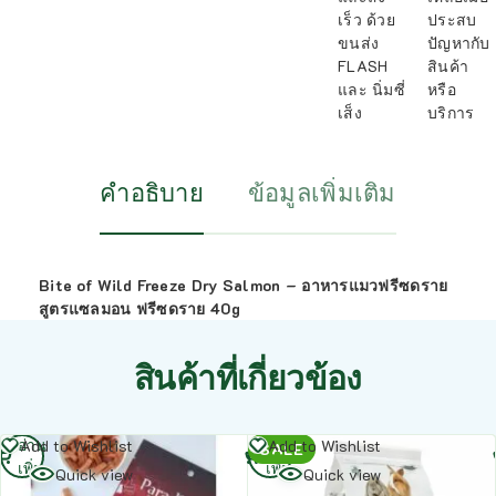
เร็ว ด้วย
ประสบ
ขนส่ง
ปัญหากับ
FLASH
สินค้า
และ นิ่มซี่
หรือ
เส็ง
บริการ
คำอธิบาย
ข้อมูลเพิ่มเติม
Bite of Wild Freeze Dry Salmon – อาหารแมวฟรีซดราย
สูตรแซลมอน ฟรีซดราย 40g
สินค้าที่เกี่ยวข้อง
อ่าน
อ่าน
Add to Wishlist
Add to Wishlist
SALE
เพิ่ม
เพิ่ม
Quick view
Quick view