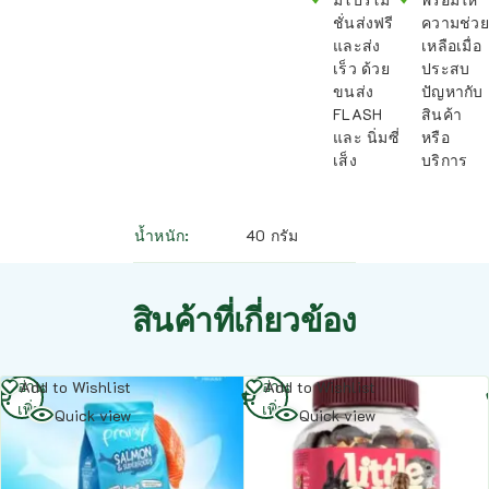
ชั่นส่งฟรี
ความช่วย
และส่ง
เหลือเมื่อ
เร็ว ด้วย
ประสบ
ขนส่ง
ปัญหากับ
FLASH
สินค้า
และ นิ่มซี่
หรือ
เส็ง
บริการ
น้ำหนัก
40 กรัม
สินค้าที่เกี่ยวข้อง
อ่าน
อ่าน
Add to Wishlist
Add to Wishlist
เพิ่ม
เพิ่ม
Quick view
Quick view