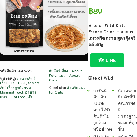
฿
89
Bite of Wild Krill
Freeze Dried – อาหาร
แมวฟรีซดราย สูตรกุ้งคริ
ลล์ 40g
ทัก LINE
รหัสสินค้า:
445262
กับสัตว์เลี้ยง - About
Pets
,
แมว - About
Bite of Wild
หมวดหมู่:
อาหารสัตว์
Cats
เลี้ยง - Pet Food
,
อาหาร
สัตว์เลี้ยงลูกด้วยนม -
ป้ายกำกับ:
สำหรับแมว -
การันตี
คัดเฉพาะ
Mammal Food
,
อาหาร
For Cats
คืนเงิน
สินค้าที่มี
แมว - Cat Food
,
เกี่ยว
100%
คุณภาพดี
หากได้รับ
มี
สินค้าไม่
มาตรฐาน
ถูกต้อง
ของแท้ทุก
หรือชำรุด
ชิ้น
มีโปรโม
พร้อมให้