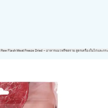
ld Raw Flesh Meat Freeze Dried – อาหารแมวฟรีซดราย สูตรเครื่องในไก่และกร