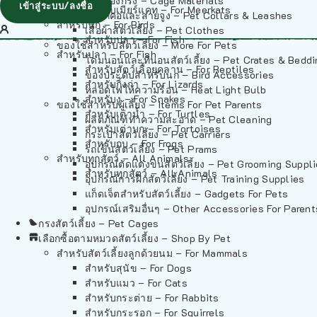
วัสดุรองกรง – Cage Materials
เข้าสู่ระบบ/ลงชื่อ
สำหรับเมียร์แคท – For Meerkats
ปลอกคอและสายจูง – Pet Collars & Leashes
สำหรับนก – For Birds
เสื้อผ้าสัตว์เลี้ยง – Pet Clothes
สำหรับปลา – For Fish
ของใช้สำหรับสัตว์เลี้ยง – More For Pets
สำหรับปลา – For Fish
โดมนอนและที่นอนสัตว์เลี้ยง – Pet Crates & Bedd
สำหรับสัตว์เลื้อยคลาน – For Reptiles
ของประดับสำหรับนก – Bird Accessories
สำหรับกิ้งก่า – For Lizards
หลอดไฟให้ความร้อน – Heat Light Bulb
สำหรับงู – For Snakes
ของใช้สำหรับผู้เลี้ยง – Items For Pet Parents
สำหรับเต่าน้ำ – For Turtles
ผลิตภัณฑ์ทำความสะอาด – Pet Cleaning
สำหรับเต่าบก – For Tortoises
กระเป๋าสัตว์เลี้ยง – Pet Carriers
สำหรับกบ – For Frogs
รถเข็นสัตว์เลี้ยง – Pet Prams
สำหรับทุกสัตว์ – All Animals
อุปกรณ์ตัดแต่งขนสัตว์เลี้ยง – Pet Grooming Suppl
สำหรับทุกสัตว์ – All Animals
อุปกรณ์การฝึกสัตว์เลี้ยง – Pet Training Supplies
แก็ดเจ็ตสำหรับสัตว์เลี้ยง – Gadgets For Pets
อุปกรณ์เสริมอื่นๆ – Other Accessories For Parent
กรงสัตว์เลี้ยง – Pet Cages
เลือกซื้อตามหมวดสัตว์เลี้ยง – Shop By Pet
สำหรับสัตว์เลี้ยงลูกด้วยนม – For Mammals
สำหรับสุนัข – For Dogs
สำหรับแมว – For Cats
สำหรับกระต่าย – For Rabbits
สำหรับกระรอก – For Squirrels