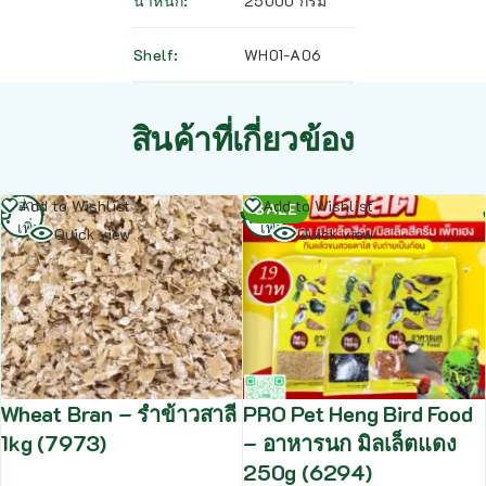
น้ำหนัก
25000 กรัม
Shelf
WH01-A06
สินค้าที่เกี่ยวข้อง
อ่าน
อ่าน
Add to Wishlist
Add to Wishlist
SALE
เพิ่ม
เพิ่ม
Quick view
Quick view
Wheat Bran – รำข้าวสาลี
PRO Pet Heng Bird Food
1kg (7973)
– อาหารนก มิลเล็ตแดง
250g (6294)