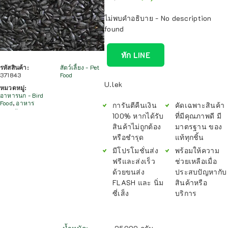
ไม่พบคำอธิบาย - No description
found
ทัก LINE
รหัสสินค้า:
สัตว์เลี้ยง - Pet
371843
Food
U.lek
หมวดหมู่:
อาหารนก - Bird
Food
,
อาหาร
การันตีคืนเงิน
คัดเฉพาะสินค้า
100% หากได้รับ
ที่มีคุณภาพดี มี
สินค้าไม่ถูกต้อง
มาตรฐาน ของ
หรือชำรุด
แท้ทุกชิ้น
มีโปรโมชั่นส่ง
พร้อมให้ความ
ฟรีและส่งเร็ว
ช่วยเหลือเมื่อ
ด้วยขนส่ง
ประสบปัญหากับ
FLASH และ นิ่ม
สินค้าหรือ
ซี่เส็ง
บริการ